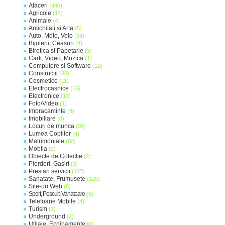
Afaceri
(440)
Agricole
(14)
Animale
(4)
Antichitati si Arta
(5)
Auto, Moto, Velo
(38)
Bijuterii, Ceasuri
(4)
Birotica si Papetarie
(3)
Carti, Video, Muzica
(1)
Computere si Software
(12)
Constructii
(88)
Cosmetice
(11)
Electrocasnice
(16)
Electronice
(10)
Foto/Video
(1)
Imbracaminte
(8)
Imobiliare
(8)
Locuri de munca
(99)
Lumea Copiilor
(4)
Matrimoniale
(60)
Mobila
(2)
Obiecte de Colectie
(2)
Pierderi, Gasiri
(3)
Prestari servicii
(127)
Sanatate, Frumusete
(120)
Site-uri Web
(8)
Sport, Pescuit, Vanatoare
(6)
Telefoane Mobile
(4)
Turism
(3)
Underground
(2)
Utilaje, Echipamente
(6)