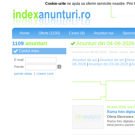
Cookie-urile
ne ajuta sa oferim serviciile noastre. Prin 
Home
Oferte (1100)
Cereri (9)
Anunturi noi
Sponso
1109
anunturi
Anunturi din 04-06-2026
Contul meu
Anunturi din 04-06-2026 - Oferte, Cereri, Vanza
E-mail:
Anunturi de azi
|
Anunturi de ieri
|
Anun
08-2026
|
Anunturi din 03-08-2026
|
An
Parola:
parola uitata
|
creare cont
04 june 2026, ora 
Rama foto digita
Oferta Electronice
Rama foto digitala 
ideal pentru parinti