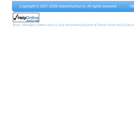
Copyright © 2007-2026 IndexAnunturi.ro, All rights reserved.
Of
Bone, Menajere
|
Bilete avion
|
Lista directoare
|
Anunturi
|
Filmari Nunti Iasi
|
Ghid n