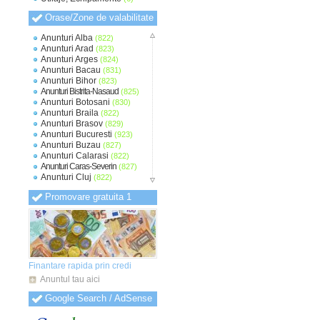
Orase/Zone de valabilitate
Anunturi Alba
(822)
Anunturi Arad
(823)
Anunturi Arges
(824)
Anunturi Bacau
(831)
Anunturi Bihor
(823)
Anunturi Bistrita-Nasaud
(825)
Anunturi Botosani
(830)
Anunturi Braila
(822)
Anunturi Brasov
(829)
Anunturi Bucuresti
(923)
Anunturi Buzau
(827)
Anunturi Calarasi
(822)
Anunturi Caras-Severin
(827)
Anunturi Cluj
(822)
Anunturi Constanta
(825)
Promovare gratuita 1
Anunturi Covasna
(819)
Anunturi Dambovita
(822)
Anunturi Dolj
(823)
Anunturi Galati
(824)
Anunturi Giurgiu
(820)
Anunturi Gorj
(819)
Anunturi Harghita
(820)
Finantare rapida prin credi
Anunturi Hunedoara
(821)
Anuntul tau aici
Anunturi Ialomita
(821)
Anunturi Iasi
(822)
Google Search / AdSense
Anunturi Ilfov
(827)
Anunturi Maramures
(820)