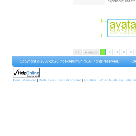
experiență; cazare a
«
«
1
2
3
4
5
1
inapoi
Copyright © 2007-2026 IndexAnunturi.ro, All rights reserved.
Of
Bone, Menajere
|
Bilete avion
|
Lista directoare
|
Anunturi
|
Filmari Nunti Iasi
|
Ghid n