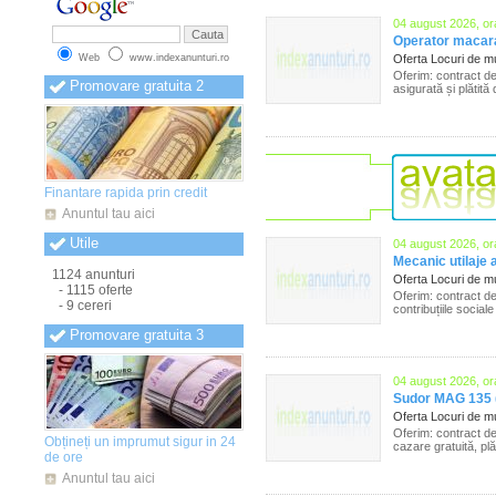
Anunturi Mehedinti
(831)
04 august 2026, or
Anunturi Mures
(830)
Operator macara
Anunturi Neamt
(832)
Web
www.indexanunturi.ro
Oferta Locuri de 
Anunturi Olt
(830)
Oferim: contract de
Anunturi Oradea
(832)
Promovare gratuita 2
asigurată și plătită
Anunturi Prahova
(831)
Anunturi Salaj
(833)
Anunturi Satu Mare
(835)
Anunturi Sibiu
(839)
Anunturi Suceava
(840)
Anunturi Teleorman
(838)
Finantare rapida prin credit
Anunturi Timis
(841)
Anunturi Tulcea
(834)
Anuntul tau aici
Anunturi Valcea
(833)
Utile
Anunturi Vaslui
(836)
04 august 2026, or
Anunturi Vrancea
(835)
Mecanic utilaje 
1124 anunturi
Oferta Locuri de 
- 1115 oferte
Oferim: contract de
- 9 cereri
contribuțiile sociale
Promovare gratuita 3
04 august 2026, or
Sudor MAG 135 (
Oferta Locuri de 
Oferim: contract de
Obțineți un imprumut sigur in 24
cazare gratuită, plăt
de ore
Anuntul tau aici