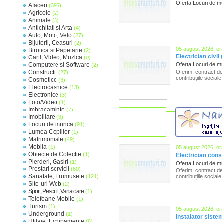
Oferta Locuri de 
Afaceri
(396)
Agricole
(2)
Animale
(3)
Antichitati si Arta
(4)
Auto, Moto, Velo
(27)
Bijuterii, Ceasuri
(2)
05 august 2026, or
Birotica si Papetarie
(2)
Electrician civi
Carti, Video, Muzica
(0)
Computere si Software
Oferta Locuri de 
(2)
Constructii
Oferim: contract de
(27)
contribuțiile sociale
Cosmetice
(3)
Electrocasnice
(13)
Electronice
(3)
Foto/Video
(1)
Imbracaminte
(7)
Imobiliare
(3)
Locuri de munca
(91)
Lumea Copiilor
(1)
Matrimoniale
(49)
Mobila
(1)
05 august 2026, or
Obiecte de Colectie
(1)
Electrician const
Pierderi, Gasiri
(1)
Oferta Locuri de 
Prestari servicii
(60)
Oferim: contract de
Sanatate, Frumusete
(121)
contribuțiile sociale
Site-uri Web
(2)
Sport, Pescuit, Vanatoare
(1)
Telefoane Mobile
(1)
Turism
(1)
05 august 2026, or
Underground
(1)
Instalator siste
Utilaje, Echipamente
(6)