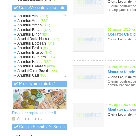
Oferta Locuri de 
Oferim: contract de
Orase/Zone de valabilitate
de angajator contribu
Anunturi Alba
(833)
Anunturi Arad
(834)
Anunturi Arges
(835)
Anunturi Bacau
05 august 2026, or
(843)
Anunturi Bihor
Operator CNC pr
(834)
Anunturi Bistrita-Nasaud
(837)
Oferta Locuri de 
Anunturi Botosani
(841)
Anunturi Braila
(833)
Anunturi Brasov
(840)
Anunturi Bucuresti
(934)
Anunturi Buzau
(839)
Anunturi Calarasi
(833)
05 august 2026, or
Anunturi Caras-Severin
(838)
Montator fatade
Anunturi Cluj
(833)
Oferta Locuri de 
Anunturi Constanta
(836)
Oferim: contract de
Promovare gratuita 1
Anunturi Covasna
(830)
contribuțiile sociale
Anunturi Dambovita
(833)
Anunturi Dolj
(834)
Anunturi Galati
(835)
Anunturi Giurgiu
(831)
05 august 2026, or
Anunturi Gorj
(830)
Montator panouri
Anunturi Harghita
(831)
Finantare rapida prin credi
Oferta Locuri de 
Anunturi Hunedoara
(832)
Anuntul tau aici
Anunturi Ialomita
(832)
Anunturi Iasi
(833)
Google Search / AdSense
Anunturi Ilfov
(838)
Anunturi Maramures
(831)