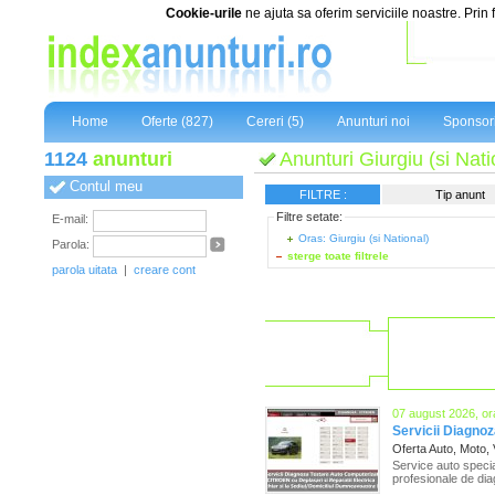
Cookie-urile
ne ajuta sa oferim serviciile noastre. Prin 
Home
Oferte (827)
Cereri (5)
Anunturi noi
Sponsor
1124
anunturi
Anunturi Giurgiu (si Nati
Contul meu
FILTRE :
Tip anunt
Filtre setate:
E-mail:
Oras: Giurgiu (si National)
Parola:
sterge toate filtrele
parola uitata
|
creare cont
07 august 2026, or
Servicii Diagnoza
Oferta Auto, Moto,
Service auto special
profesionale de dia