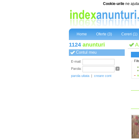
Cookie-urile
ne ajuta 
Home
Oferte (3)
Cereri (1)
1124
anunturi
A
Contul meu
Fil
E-mail:
Parola:
s
parola uitata
|
creare cont