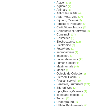
Afaceri
(398)
Agricole
(2)
Animale
(3)
Antichitati si Arta
(4)
Auto, Moto, Velo
(27)
Bijuterii, Ceasuri
(2)
Birotica si Papetarie
(2)
Carti, Video, Muzica
(0)
Computere si Software
(3)
Constructii
(27)
Cosmetice
(3)
Electrocasnice
(13)
Electronice
(3)
Foto/Video
(1)
Imbracaminte
(7)
Imobiliare
(3)
Locuri de munca
(91)
Lumea Copiilor
(1)
Matrimoniale
(49)
Mobila
(1)
Obiecte de Colectie
(1)
Pierderi, Gasiri
(1)
Prestari servicii
(59)
Sanatate, Frumusete
(121)
Site-uri Web
(2)
Sport, Pescuit, Vanatoare
(1)
Telefoane Mobile
(1)
Turism
(1)
Underground
(1)
Utilaje, Echipamente
(6)