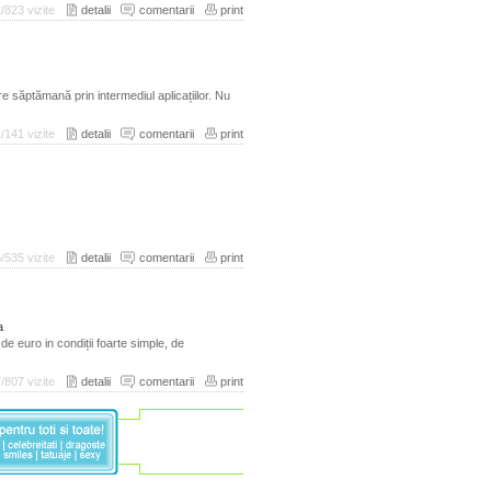
/823 vizite
detalii
comentarii
print
re săptămană prin intermediul aplicațiilor. Nu
/141 vizite
detalii
comentarii
print
/535 vizite
detalii
comentarii
print
a
e euro in condiții foarte simple, de
/807 vizite
detalii
comentarii
print