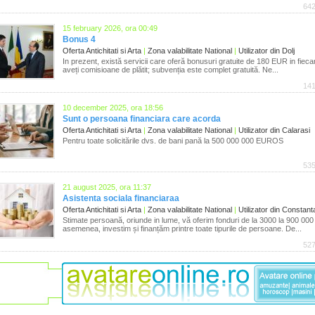
642
15 february 2026, ora 00:49
Bonus 4
Oferta Antichitati si Arta
|
Zona valabilitate National
|
Utilizator din Dolj
In prezent, există servicii care oferă bonusuri gratuite de 180 EUR in fieca
aveți comisioane de plătit; subvenția este complet gratuită. Ne...
141
10 december 2025, ora 18:56
Sunt o persoana financiara care acorda
Oferta Antichitati si Arta
|
Zona valabilitate National
|
Utilizator din Calarasi
Pentru toate solicitările dvs. de bani pană la 500 000 000 EUROS
535
21 august 2025, ora 11:37
Asistenta sociala financiaraa
Oferta Antichitati si Arta
|
Zona valabilitate National
|
Utilizator din Constant
Stimate persoană, oriunde in lume, vă oferim fonduri de la 3000 la 900 000 d
asemenea, investim și finanțăm printre toate tipurile de persoane. De...
527