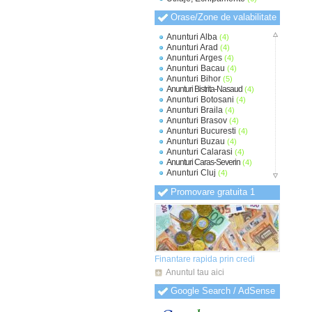
Orase/Zone de valabilitate
Anunturi Alba
(4)
Anunturi Arad
(4)
Anunturi Arges
(4)
Anunturi Bacau
(4)
Anunturi Bihor
(5)
Anunturi Bistrita-Nasaud
(4)
Anunturi Botosani
(4)
Anunturi Braila
(4)
Anunturi Brasov
(4)
Anunturi Bucuresti
(4)
Anunturi Buzau
(4)
Anunturi Calarasi
(4)
Anunturi Caras-Severin
(4)
Anunturi Cluj
(4)
Anunturi Constanta
(4)
Promovare gratuita 1
Anunturi Covasna
(4)
Anunturi Dambovita
(4)
Anunturi Dolj
(4)
Anunturi Galati
(4)
Anunturi Giurgiu
(4)
Anunturi Gorj
(4)
Anunturi Harghita
(4)
Finantare rapida prin credi
Anunturi Hunedoara
(4)
Anuntul tau aici
Anunturi Ialomita
(4)
Anunturi Iasi
(4)
Google Search / AdSense
Anunturi Ilfov
(4)
Anunturi Maramures
(4)