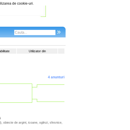
ilizarea de cookie-uri.
ilitate
Utilizator din
4 anunturi
i
, obiecte de argint, icoane, oglinzi, sfesnice,