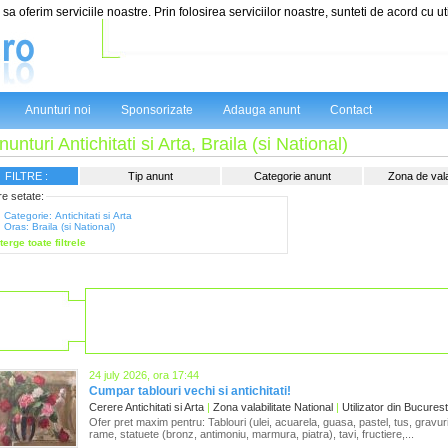
sa oferim serviciile noastre. Prin folosirea serviciilor noastre, sunteti de acord cu ut
Anunturi noi
Sponsorizate
Adauga anunt
Contact
nunturi Antichitati si Arta, Braila (si National)
FILTRE :
Tip anunt
Categorie anunt
Zona de valab
tre setate:
Categorie: Antichitati si Arta
Oras: Braila (si National)
terge toate filtrele
24 july 2026, ora 17:44
Cumpar tablouri vechi si antichitati!
Cerere Antichitati si Arta
|
Zona valabilitate National
|
Utilizator din Bucurest
Ofer pret maxim pentru: Tablouri (ulei, acuarela, guasa, pastel, tus, gravuri)
rame, statuete (bronz, antimoniu, marmura, piatra), tavi, fructiere,...