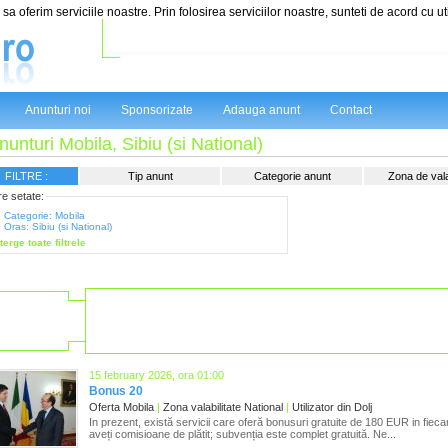
sa oferim serviciile noastre. Prin folosirea serviciilor noastre, sunteti de acord cu ut
Anunturi noi
Sponsorizate
Adauga anunt
Contact
nunturi Mobila, Sibiu (si National)
FILTRE :
Tip anunt
Categorie anunt
Zona de valab
tre setate:
Categorie: Mobila
Oras: Sibiu (si National)
terge toate filtrele
15 february 2026, ora 01:00
Bonus 20
Oferta Mobila
|
Zona valabilitate National
|
Utilizator din Dolj
In prezent, există servicii care oferă bonusuri gratuite de 180 EUR in fieca
aveți comisioane de plătit; subvenția este complet gratuită. Ne...