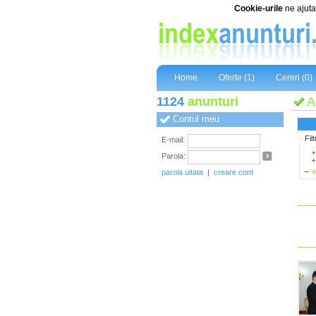
Cookie-urile
ne ajuta 
Home
Oferte (1)
Cereri (0)
1124
anunturi
A
Contul meu
Fil
E-mail:
Parola:
s
parola uitata
|
creare cont