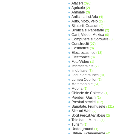
Afaceri
(398)
Agricole
(2)
Animale
(3)
Antichitati si Arta
(4)
Auto, Moto, Velo
(27)
Bijuterii, Ceasuri
(2)
Birotica si Papetarie
(2)
Carti, Video, Muzica
(0)
Computere si Software
(3)
Constructii
(27)
Cosmetice
(3)
Electrocasnice
(13)
Electronice
(3)
Foto/Video
(1)
Imbracaminte
(7)
Imobiliare
(3)
Locuri de munca
(91)
Lumea Copiilor
(1)
Matrimoniale
(51)
Mobila
(1)
Obiecte de Colectie
(1)
Pierderi, Gasiri
(1)
Prestari servicii
(62)
Sanatate, Frumusete
(121)
Site-uri Web
(2)
Sport, Pescuit, Vanatoare
(2)
Telefoane Mobile
(1)
Turism
(1)
Underground
(1)
Utilaje, Echipamente
(6)