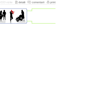
/153 vizite
detalii
comentarii
print