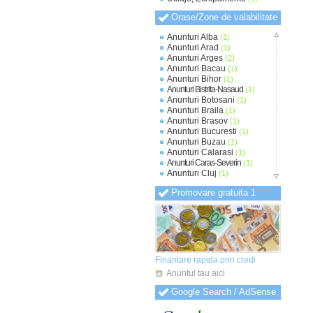
Orase/Zone de valabilitate
Anunturi Alba
(1)
Anunturi Arad
(1)
Anunturi Arges
(2)
Anunturi Bacau
(1)
Anunturi Bihor
(1)
Anunturi Bistrita-Nasaud
(1)
Anunturi Botosani
(1)
Anunturi Braila
(1)
Anunturi Brasov
(1)
Anunturi Bucuresti
(1)
Anunturi Buzau
(1)
Anunturi Calarasi
(1)
Anunturi Caras-Severin
(1)
Anunturi Cluj
(1)
Anunturi Constanta
(1)
Promovare gratuita 1
Anunturi Covasna
(1)
Anunturi Dambovita
(1)
Anunturi Dolj
(1)
Anunturi Galati
(1)
Anunturi Giurgiu
(1)
Anunturi Gorj
(1)
Anunturi Harghita
(1)
Finantare rapida prin credi
Anunturi Hunedoara
(1)
Anuntul tau aici
Anunturi Ialomita
(1)
Anunturi Iasi
(1)
Google Search / AdSense
Anunturi Ilfov
(1)
Anunturi Maramures
(1)