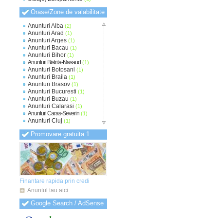
Orase/Zone de valabilitate
Anunturi Alba
(2)
Anunturi Arad
(1)
Anunturi Arges
(1)
Anunturi Bacau
(1)
Anunturi Bihor
(1)
Anunturi Bistrita-Nasaud
(1)
Anunturi Botosani
(1)
Anunturi Braila
(1)
Anunturi Brasov
(1)
Anunturi Bucuresti
(1)
Anunturi Buzau
(1)
Anunturi Calarasi
(1)
Anunturi Caras-Severin
(1)
Anunturi Cluj
(1)
Anunturi Constanta
(1)
Promovare gratuita 1
Anunturi Covasna
(1)
Anunturi Dambovita
(1)
Anunturi Dolj
(1)
Anunturi Galati
(1)
Anunturi Giurgiu
(1)
Anunturi Gorj
(1)
Anunturi Harghita
(1)
Finantare rapida prin credi
Anunturi Hunedoara
(1)
Anuntul tau aici
Anunturi Ialomita
(1)
Anunturi Iasi
(1)
Google Search / AdSense
Anunturi Ilfov
(1)
Anunturi Maramures
(1)