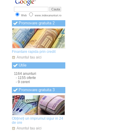
Anunturi Mehedinti
(1)
Anunturi Mures
(1)
Anunturi Neamt
(1)
Web
www.indexanunturi.ro
Anunturi Olt
(1)
Anunturi Oradea
(1)
Promovare gratuita 2
Anunturi Prahova
(1)
Anunturi Salaj
(1)
Anunturi Satu Mare
(1)
Anunturi Sibiu
(2)
Anunturi Suceava
(2)
Anunturi Teleorman
(3)
Finantare rapida prin credit
Anunturi Timis
(1)
Anunturi Tulcea
(1)
Anuntul tau aici
Anunturi Valcea
(1)
Utile
Anunturi Vaslui
(1)
Anunturi Vrancea
(1)
1164 anunturi
- 1155 oferte
- 9 cereri
Promovare gratuita 3
Obțineți un imprumut sigur in 24
de ore
Anuntul tau aici