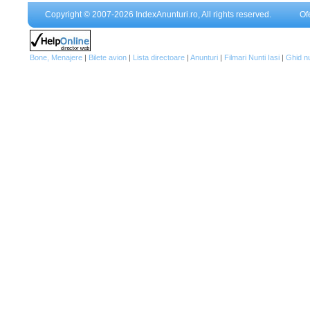
Copyright © 2007-2026 IndexAnunturi.ro, All rights reserved.
Of
Bone, Menajere
|
Bilete avion
|
Lista directoare
|
Anunturi
|
Filmari Nunti Iasi
|
Ghid n