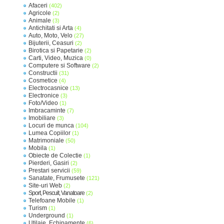
Afaceri
(402)
Agricole
(2)
Animale
(3)
Antichitati si Arta
(4)
Auto, Moto, Velo
(27)
Bijuterii, Ceasuri
(2)
Birotica si Papetarie
(2)
Carti, Video, Muzica
(0)
Computere si Software
(2)
Constructii
(31)
Cosmetice
(4)
Electrocasnice
(13)
Electronice
(3)
Foto/Video
(1)
Imbracaminte
(7)
Imobiliare
(3)
Locuri de munca
(104)
Lumea Copiilor
(1)
Matrimoniale
(50)
Mobila
(1)
Obiecte de Colectie
(1)
Pierderi, Gasiri
(2)
Prestari servicii
(59)
Sanatate, Frumusete
(121)
Site-uri Web
(2)
Sport, Pescuit, Vanatoare
(2)
Telefoane Mobile
(1)
Turism
(1)
Underground
(1)
Utilaje, Echipamente
(6)