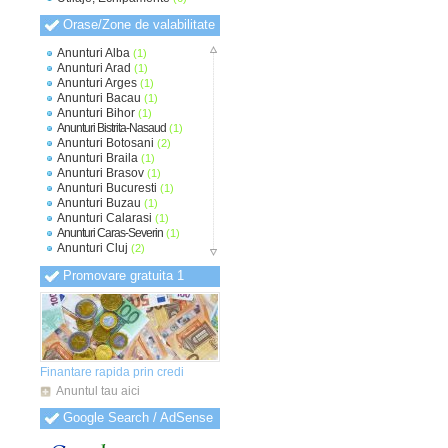
Orase/Zone de valabilitate
Anunturi Alba
(1)
Anunturi Arad
(1)
Anunturi Arges
(1)
Anunturi Bacau
(1)
Anunturi Bihor
(1)
Anunturi Bistrita-Nasaud
(1)
Anunturi Botosani
(2)
Anunturi Braila
(1)
Anunturi Brasov
(1)
Anunturi Bucuresti
(1)
Anunturi Buzau
(1)
Anunturi Calarasi
(1)
Anunturi Caras-Severin
(1)
Anunturi Cluj
(2)
Anunturi Constanta
(1)
Promovare gratuita 1
Anunturi Covasna
(1)
Anunturi Dambovita
(1)
Anunturi Dolj
(1)
Anunturi Galati
(1)
Anunturi Giurgiu
(1)
Anunturi Gorj
(1)
Anunturi Harghita
(1)
Finantare rapida prin credi
Anunturi Hunedoara
(1)
Anuntul tau aici
Anunturi Ialomita
(1)
Anunturi Iasi
(1)
Google Search / AdSense
Anunturi Ilfov
(1)
Anunturi Maramures
(1)