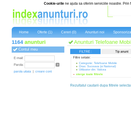
Cookie-urile
ne ajuta sa oferim serviciile noastre. Prin 
Home
Oferte (1)
Cereri (0)
Anunturi noi
Sponsoriza
1164
anunturi
Anunturi Telefoane Mobil
Contul meu
FILTRE :
Tip anunt
Filtre setate:
E-mail:
Categorie: Telefoane Mobile
Parola:
Oras: Suceava (si National)
Utilizator din: Valcea
parola uitata
|
creare cont
sterge toate filtrele
Rezultatul cautarii dupa filtrele selecta