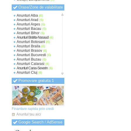
Orase/Zone de valabilitate
Anunturi Alba
(6)
Anunturi Arad
(6)
Anunturi Arges
(6)
Anunturi Bacau
(6)
Anunturi Bihor
(6)
Anunturi Bistrita-Nasaud
(6)
Anunturi Botosani
(6)
Anunturi Braila
(6)
Anunturi Brasov
(6)
Anunturi Bucuresti
(6)
Anunturi Buzau
(6)
Anunturi Calarasi
(6)
Anunturi Caras-Severin
(6)
Anunturi Cluj
(6)
Anunturi Constanta
(6)
Promovare gratuita 1
Anunturi Covasna
(6)
Anunturi Dambovita
(6)
Anunturi Dolj
(6)
Anunturi Galati
(6)
Anunturi Giurgiu
(6)
Anunturi Gorj
(6)
Anunturi Harghita
(6)
Finantare rapida prin credi
Anunturi Hunedoara
(6)
Anuntul tau aici
Anunturi Ialomita
(6)
Anunturi Iasi
(6)
Google Search / AdSense
Anunturi Ilfov
(6)
Anunturi Maramures
(6)