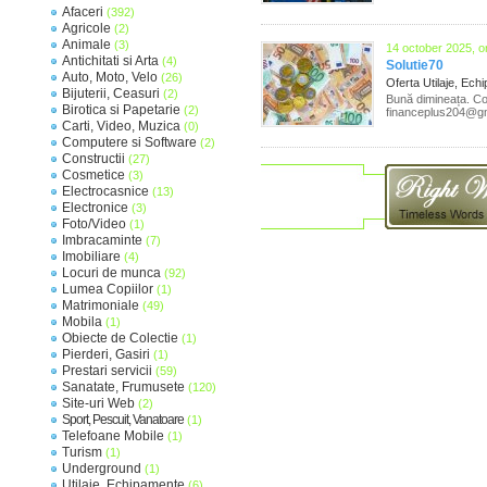
Afaceri
(392)
Agricole
(2)
Animale
(3)
14 october 2025, o
Antichitati si Arta
(4)
Solutie70
Auto, Moto, Velo
(26)
Oferta Utilaje, Ec
Bijuterii, Ceasuri
(2)
Bună dimineața. Co
Birotica si Papetarie
(2)
financeplus204@g
Carti, Video, Muzica
(0)
Computere si Software
(2)
Constructii
(27)
Cosmetice
(3)
Electrocasnice
(13)
Electronice
(3)
Foto/Video
(1)
Imbracaminte
(7)
Imobiliare
(4)
Locuri de munca
(92)
Lumea Copiilor
(1)
Matrimoniale
(49)
Mobila
(1)
Obiecte de Colectie
(1)
Pierderi, Gasiri
(1)
Prestari servicii
(59)
Sanatate, Frumusete
(120)
Site-uri Web
(2)
Sport, Pescuit, Vanatoare
(1)
Telefoane Mobile
(1)
Turism
(1)
Underground
(1)
Utilaje, Echipamente
(6)