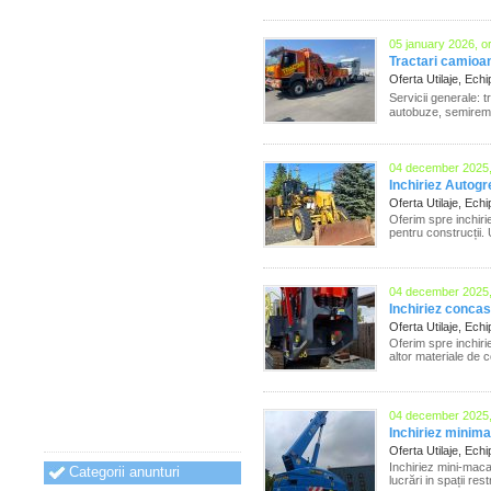
05 january 2026, o
Tractari camioan
Oferta Utilaje, Ec
Servicii generale: 
autobuze, semiremorc
04 december 2025,
Inchiriez Autogr
Oferta Utilaje, Ec
Oferim spre inchirie
pentru construcții. U
04 december 2025,
Inchiriez conca
Oferta Utilaje, Ec
Oferim spre inchiri
altor materiale de c
04 december 2025,
Inchiriez minima
Oferta Utilaje, Ec
Inchiriez mini-maca
Categorii anunturi
lucrări in spații res