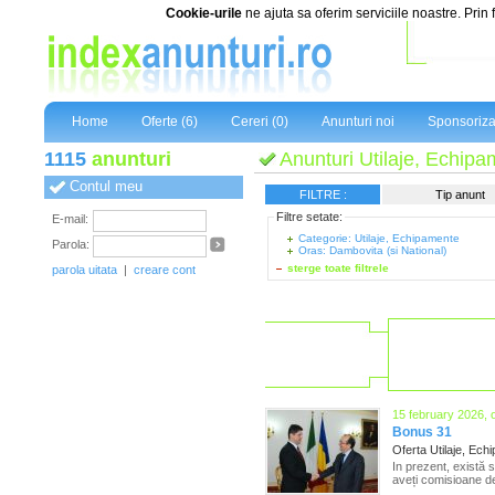
Cookie-urile
ne ajuta sa oferim serviciile noastre. Prin 
Home
Oferte (6)
Cereri (0)
Anunturi noi
Sponsoriza
1115
anunturi
Anunturi Utilaje, Echipa
Contul meu
FILTRE :
Tip anunt
Filtre setate:
E-mail:
Categorie: Utilaje, Echipamente
Parola:
Oras: Dambovita (si National)
sterge toate filtrele
parola uitata
|
creare cont
15 february 2026, 
Bonus 31
Oferta Utilaje, Ec
In prezent, există 
aveți comisioane de