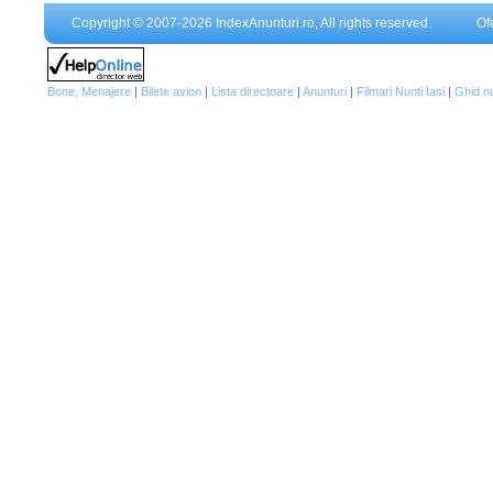
Copyright © 2007-2026 IndexAnunturi.ro, All rights reserved.
Of
Bone, Menajere
|
Bilete avion
|
Lista directoare
|
Anunturi
|
Filmari Nunti Iasi
|
Ghid n