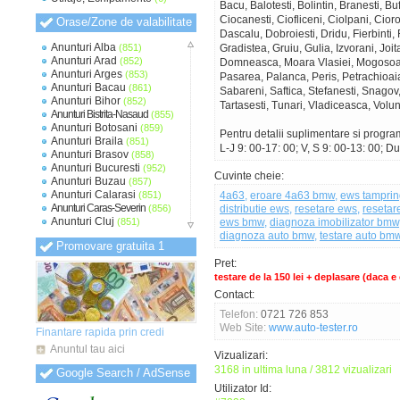
Bacu, Balotesti, Bolintin, Branesti, Bu
Ciocanesti, Ciofliceni, Ciolpani, Cio
Orase/Zone de valabilitate
Dascalu, Dobroiesti, Dridu, Fierbinti
Anunturi Alba
(851)
Gradistea, Gruiu, Gulia, Izvorani, Joi
Anunturi Arad
(852)
Domneasca, Moara Vlasiei, Mogosoai
Anunturi Arges
(853)
Pasarea, Palanca, Peris, Petrachioai
Anunturi Bacau
(861)
Sabareni, Saftica, Stefanesti, Snagov
Anunturi Bihor
(852)
Tartasesti, Tunari, Vladiceasca, Volunt
Anunturi Bistrita-Nasaud
(855)
Anunturi Botosani
(859)
Pentru detalii suplimentare si progra
Anunturi Braila
(851)
L-J 9: 00-17: 00; V, S 9: 00-13: 00; D
Anunturi Brasov
(858)
Anunturi Bucuresti
(952)
Cuvinte cheie:
Anunturi Buzau
(857)
Anunturi Calarasi
(851)
4a63
,
eroare 4a63 bmw
,
ews tamprin
Anunturi Caras-Severin
(856)
distributie ews
,
resetare ews
,
resetar
Anunturi Cluj
(851)
ews bmw
,
diagnoza imobilizator bmw
Anunturi Constanta
(854)
diagnoza auto bmw
,
testare auto bm
Promovare gratuita 1
Anunturi Covasna
(848)
Anunturi Dambovita
(851)
Pret:
Anunturi Dolj
(852)
testare de la 150 lei + deplasare (daca e
Anunturi Galati
(853)
Contact:
Anunturi Giurgiu
(849)
Telefon:
0721 726 853
Anunturi Gorj
(848)
Web Site:
www.auto-tester.ro
Anunturi Harghita
(849)
Finantare rapida prin credi
Anunturi Hunedoara
(850)
Anuntul tau aici
Anunturi Ialomita
Vizualizari:
(850)
Anunturi Iasi
(851)
3168 in ultima luna / 3812 vizualizari
Google Search / AdSense
Anunturi Ilfov
(856)
Utilizator Id:
Anunturi Maramures
(849)