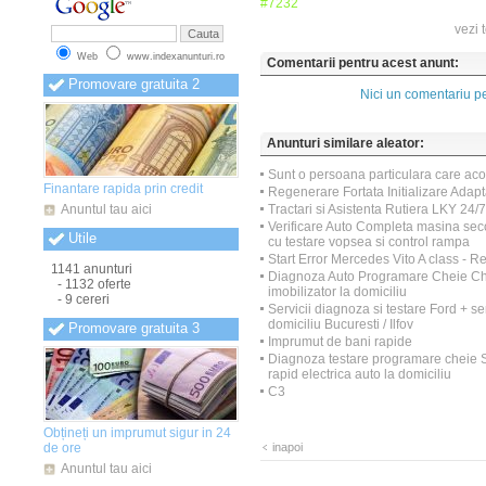
#7232
Anunturi Mehedinti
(849)
Anunturi Mures
(848)
vezi 
Anunturi Neamt
(850)
Web
www.indexanunturi.ro
Anunturi Olt
(848)
Comentarii pentru acest anunt:
Anunturi Oradea
(850)
Promovare gratuita 2
Anunturi Prahova
(849)
Nici un comentariu pe
Anunturi Salaj
(851)
Anunturi Satu Mare
(853)
Anunturi Sibiu
(857)
Anunturi similare aleator:
Anunturi Suceava
(858)
Anunturi Teleorman
(856)
Sunt o persoana particulara care ac
Finantare rapida prin credit
Anunturi Timis
(859)
Regenerare Fortata Initializare Adapt
Anunturi Tulcea
(852)
Anuntul tau aici
Tractari si Asistenta Rutiera LKY 24/7
Anunturi Valcea
(851)
Verificare Auto Completa masina se
Utile
Anunturi Vaslui
(854)
cu testare vopsea si control rampa
Anunturi Vrancea
(853)
Start Error Mercedes Vito A class - Re
1141 anunturi
Diagnoza Auto Programare Cheie Che
- 1132 oferte
imobilizator la domiciliu
- 9 cereri
Servicii diagnoza si testare Ford + se
domiciliu Bucuresti / Ilfov
Promovare gratuita 3
Imprumut de bani rapide
Diagnoza testare programare cheie 
rapid electrica auto la domiciliu
C3
Obțineți un imprumut sigur in 24
de ore
inapoi
Anuntul tau aici