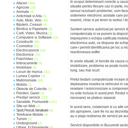
In scopul determinarii corecte a cau
Afaceri
(456)
situatie pentru fiecare caz in parte, i
Agricole
(14)
sensul rezolvarii problemei, vom fac
Animale
(4)
sistemelor electronic asistate care po
Antichitati si Arta
(5)
masinii, chiar si pe teren la sediul /
Auto, Moto, Velo
(39)
Bijuterii, Ceasuri
(4)
Birotica si Papetarie
(3)
Suntem service autorizat pe servicii 
Carti, Video, Muzica
(1)
computerizata si va punem la dispozitie
Computere si Software
(12)
imprejurimi o echipa calificata mobila 
Constructii
(89)
electronica auto, ce dispune de echi
Cosmetice
(11)
care-i permit identificarea pe loc a m
Electrocasnice
(16)
reactioneaza astfel.
Electronice
(10)
Foto/Video
(1)
In unele situatii, in functie de cauza
Imbracaminte
(8)
imobilizare, problema se poate rezolva
Imobiliare
(9)
lung, sau mai scurt.
Locuri de munca
(111)
Lumea Copiilor
(4)
Pretul testarii computerizate incepe d
Matrimoniale
(60)
deplasarea noastra la vehiculul in c
Mobila
(2)
resetare / resincronizare a component
Obiecte de Colectie
(2)
Pierderi, Gasiri
nu este inclusa in acest pret. Restul v
(3)
Prestari servicii
(127)
necesare) se platesc separat.
Sanatate, Frumusete
(121)
Site-uri Web
(8)
In acest sens, colaboram si cu alte uni
Sport, Pescuit, Vanatoare
(6)
din apropiere, care fie nu au dezvolta
Telefoane Mobile
(4)
au o plaja restransa de servicii pe a
Turism
(3)
Underground
(2)
Servicii disponibile in Bucuresti sector 
Utilaje, Echipamente
(6)