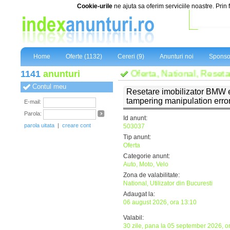
Cookie-urile
ne ajuta sa oferim serviciile noastre. Prin 
Home
Oferte (1132)
Cereri (9)
Anunturi noi
Sponso
1141
anunturi
Oferta, National, Resetare
Contul meu
Resetare imobilizator BMW
tampering manipulation error
E-mail:
Parola:
Id anunt:
parola uitata
|
creare cont
503037
Tip anunt:
Oferta
Categorie anunt:
Auto, Moto, Velo
Zona de valabilitate:
National, Utilizator din Bucuresti
Adaugat la:
06 august 2026, ora 13:10
Valabil:
30 zile, pana la 05 september 2026, o