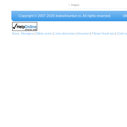
inapoi
Copyright © 2007-2026 IndexAnunturi.ro, All rights reserved.
Of
Bone, Menajere
|
Bilete avion
|
Lista directoare
|
Anunturi
|
Filmari Nunti Iasi
|
Ghid n