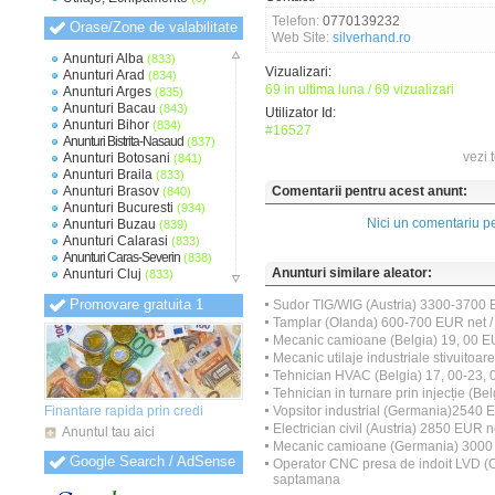
Telefon:
0770139232
Orase/Zone de valabilitate
Web Site:
silverhand.ro
Anunturi Alba
(833)
Vizualizari:
Anunturi Arad
(834)
69 in ultima luna / 69 vizualizari
Anunturi Arges
(835)
Anunturi Bacau
(843)
Utilizator Id:
Anunturi Bihor
(834)
#16527
Anunturi Bistrita-Nasaud
(837)
vezi 
Anunturi Botosani
(841)
Anunturi Braila
(833)
Anunturi Brasov
Comentarii pentru acest anunt:
(840)
Anunturi Bucuresti
(934)
Nici un comentariu pe
Anunturi Buzau
(839)
Anunturi Calarasi
(833)
Anunturi Caras-Severin
(838)
Anunturi similare aleator:
Anunturi Cluj
(833)
Anunturi Constanta
(836)
Promovare gratuita 1
Sudor TIG/WIG (Austria) 3300-3700 E
Anunturi Covasna
(830)
Tamplar (Olanda) 600-700 EUR net 
Anunturi Dambovita
(833)
Anunturi Dolj
Mecanic camioane (Belgia) 19, 00 EU
(834)
Anunturi Galati
(835)
Mecanic utilaje industriale stivuitoare
Anunturi Giurgiu
(831)
Tehnician HVAC (Belgia) 17, 00-23, 0
Anunturi Gorj
(830)
Tehnician in turnare prin injecție (Be
Anunturi Harghita
(831)
Finantare rapida prin credi
Vopsitor industrial (Germania)2540 E
Anunturi Hunedoara
(832)
Electrician civil (Austria) 2850 EUR n
Anuntul tau aici
Anunturi Ialomita
(832)
Mecanic camioane (Germania) 3000 
Anunturi Iasi
(833)
Google Search / AdSense
Operator CNC presa de indoit LVD (O
Anunturi Ilfov
(838)
saptamana
Anunturi Maramures
(831)