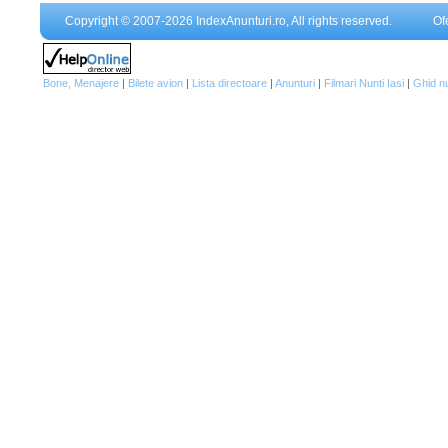
Copyright © 2007-2026 IndexAnunturi.ro, All rights reserved.
Of
Bone, Menajere
|
Bilete avion
|
Lista directoare
|
Anunturi
|
Filmari Nunti Iasi
|
Ghid n