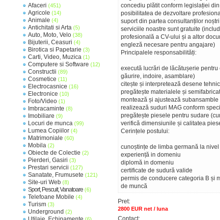
Afaceri
concediu plătit conform legislației din
(451)
Agricole
(14)
posibilitatea de dezvoltare profesion
Animale
(4)
suport din partea consultanților noștri
Antichitati si Arta
(5)
serviciile noastre sunt gratuite (inclu
Auto, Moto, Velo
(38)
profesională a CV-ului și a altor do
Bijuterii, Ceasuri
(4)
engleză necesare pentru angajare)
Birotica si Papetarie
(3)
Principalele responsabilități:
Carti, Video, Muzica
(1)
Computere si Software
(12)
execută lucrări de lăcătușerie pentru c
Constructii
(89)
găurire, indoire, asamblare)
Cosmetice
(11)
citește și interpretează desene tehnic
Electrocasnice
(16)
pregătește materialele și semifabrica
Electronice
(10)
montează și ajustează subansamble 
Foto/Video
(1)
realizează suduri MAG conform specifi
Imbracaminte
(8)
pregătește piesele pentru sudare (cură
Imobiliare
(9)
Locuri de munca
verifică dimensiunile și calitatea piese
(99)
Lumea Copiilor
(4)
Cerințele postului:
Matrimoniale
(60)
Mobila
(2)
cunoștințe de limba germană la nivel
Obiecte de Colectie
(2)
experiență in domeniu
Pierderi, Gasiri
(3)
diplomă in domeniu
Prestari servicii
(127)
certificate de sudură valide
Sanatate, Frumusete
(121)
permis de conducere categoria B și m
Site-uri Web
(8)
de muncă
Sport, Pescuit, Vanatoare
(6)
Telefoane Mobile
(4)
Pret:
Turism
(3)
2800 EUR net / luna
Underground
(2)
Contact:
Utilaje, Echipamente
(6)