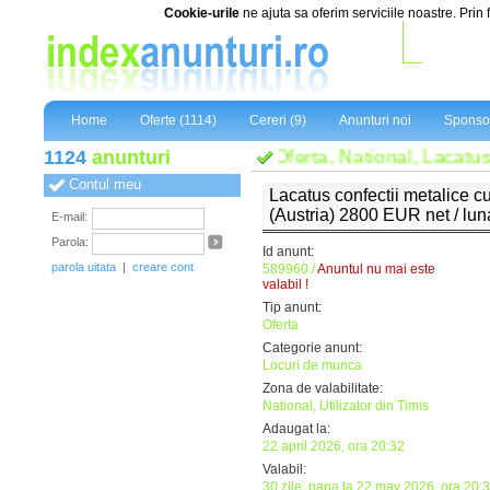
Cookie-urile
ne ajuta sa oferim serviciile noastre. Prin 
Home
Oferte (1114)
Cereri (9)
Anunturi noi
Sponsor
1124
anunturi
Oferta, National, Lacatus c
Contul meu
Lacatus confectii metalice cu
(Austria) 2800 EUR net / lun
E-mail:
Parola:
Id anunt:
parola uitata
|
creare cont
589960 /
Anuntul nu mai este
valabil !
Tip anunt:
Oferta
Categorie anunt:
Locuri de munca
Zona de valabilitate:
National, Utilizator din Timis
Adaugat la:
22 april 2026, ora 20:32
Valabil:
30 zile, pana la 22 may 2026, ora 20: