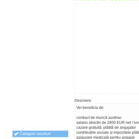
Descriere:
Vei beneficia de:
contract de muncă austriac
salariu atractiv de 2800 EUR net / lu
cazare gratuită, plătită de angajator
contribuțiile sociale și impozitele plăt
Categorii anunturi
asigurare medicală pentru angajat