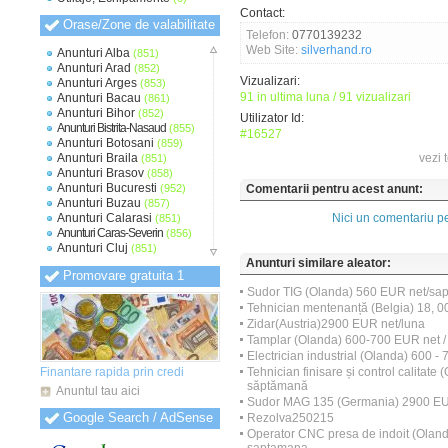
Contact:
Orase/Zone de valabilitate
Telefon:
0770139232
Web Site:
silverhand.ro
Anunturi Alba
(851)
Anunturi Arad
(852)
Vizualizari:
Anunturi Arges
(853)
91 in ultima luna / 91 vizualizari
Anunturi Bacau
(861)
Anunturi Bihor
(852)
Utilizator Id:
Anunturi Bistrita-Nasaud
(855)
#16527
Anunturi Botosani
(859)
Anunturi Braila
vezi 
(851)
Anunturi Brasov
(858)
Anunturi Bucuresti
(952)
Comentarii pentru acest anunt:
Anunturi Buzau
(857)
Anunturi Calarasi
Nici un comentariu pe
(851)
Anunturi Caras-Severin
(856)
Anunturi Cluj
(851)
Anunturi Constanta
Anunturi similare aleator:
(854)
Promovare gratuita 1
Anunturi Covasna
(848)
Sudor TIG (Olanda) 560 EUR net/sa
Anunturi Dambovita
(851)
Anunturi Dolj
Tehnician mentenanță (Belgia) 18, 00
(852)
Anunturi Galati
(853)
Zidar(Austria)2900 EUR net/luna
Anunturi Giurgiu
(849)
Tamplar (Olanda) 600-700 EUR net 
Anunturi Gorj
(848)
Electrician industrial (Olanda) 600 
Anunturi Harghita
(849)
Finantare rapida prin credi
Tehnician finisare și control calitat
Anunturi Hunedoara
(850)
săptămană
Anuntul tau aici
Anunturi Ialomita
(850)
Sudor MAG 135 (Germania) 2900 EUR
Anunturi Iasi
(851)
Google Search / AdSense
Rezolva250215
Anunturi Ilfov
(856)
Operator CNC presa de indoit (Oland
Anunturi Maramures
(849)