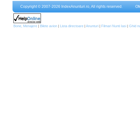
Copyright © 2007-2026 IndexAnunturi.ro, All rights reserved.
Of
Bone, Menajere
|
Bilete avion
|
Lista directoare
|
Anunturi
|
Filmari Nunti Iasi
|
Ghid n