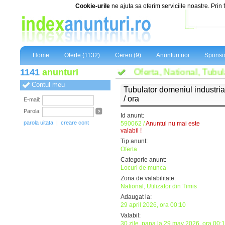
Cookie-urile
ne ajuta sa oferim serviciile noastre. Prin 
Home
Oferte (1132)
Cereri (9)
Anunturi noi
Sponso
1141
anunturi
Oferta, National, Tu
Contul meu
Tubulator domeniul industria
/ ora
E-mail:
Parola:
Id anunt:
parola uitata
|
creare cont
590062 /
Anuntul nu mai este
valabil !
Tip anunt:
Oferta
Categorie anunt:
Locuri de munca
Zona de valabilitate:
National, Utilizator din Timis
Adaugat la:
29 april 2026, ora 00:10
Valabil:
30 zile, pana la 29 may 2026, ora 00: