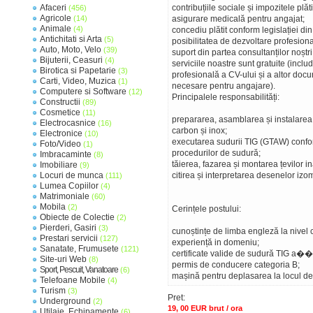
Afaceri
contribuțiile sociale și impozitele plăt
(456)
Agricole
(14)
asigurare medicală pentru angajat;
Animale
(4)
concediu plătit conform legislației din
Antichitati si Arta
(5)
posibilitatea de dezvoltare profesion
Auto, Moto, Velo
(39)
suport din partea consultanților noștri
Bijuterii, Ceasuri
(4)
serviciile noastre sunt gratuite (inclu
Birotica si Papetarie
(3)
profesională a CV-ului și a altor doc
Carti, Video, Muzica
(1)
necesare pentru angajare).
Computere si Software
(12)
Principalele responsabilități:
Constructii
(89)
Cosmetice
(11)
prepararea, asamblarea și instalarea 
Electrocasnice
(16)
carbon și inox;
Electronice
(10)
executarea sudurii TIG (GTAW) confo
Foto/Video
(1)
procedurilor de sudură;
Imbracaminte
(8)
tăierea, fazarea și montarea țevilor i
Imobiliare
(9)
Locuri de munca
citirea și interpretarea desenelor izo
(111)
Lumea Copiilor
(4)
Matrimoniale
(60)
Mobila
(2)
Cerințele postului:
Obiecte de Colectie
(2)
Pierderi, Gasiri
(3)
cunoștințe de limba engleză la nivel 
Prestari servicii
(127)
experiență in domeniu;
Sanatate, Frumusete
(121)
certificate valide de sudură TIG a��
Site-uri Web
(8)
permis de conducere categoria B;
Sport, Pescuit, Vanatoare
(6)
mașină pentru deplasarea la locul 
Telefoane Mobile
(4)
Turism
(3)
Pret:
Underground
(2)
19, 00 EUR brut / ora
Utilaje, Echipamente
(6)