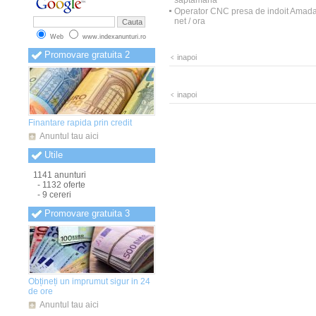
saptamana
Anunturi Mehedinti
(849)
Operator CNC presa de indoit Amada
Anunturi Mures
(848)
net / ora
Anunturi Neamt
(850)
Web
www.indexanunturi.ro
Anunturi Olt
(848)
Anunturi Oradea
(850)
Promovare gratuita 2
inapoi
Anunturi Prahova
(849)
Anunturi Salaj
(851)
Anunturi Satu Mare
(853)
Anunturi Sibiu
(857)
inapoi
Anunturi Suceava
(858)
Anunturi Teleorman
(856)
Finantare rapida prin credit
Anunturi Timis
(859)
Anunturi Tulcea
(852)
Anuntul tau aici
Anunturi Valcea
(851)
Utile
Anunturi Vaslui
(854)
Anunturi Vrancea
(853)
1141 anunturi
- 1132 oferte
- 9 cereri
Promovare gratuita 3
Obțineți un imprumut sigur in 24
de ore
Anuntul tau aici