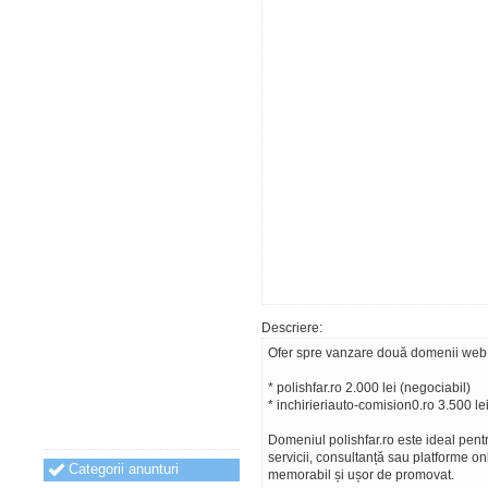
Descriere:
Ofer spre vanzare două domenii web 
* polishfar.ro 2.000 lei (negociabil)
* inchirieriauto-comision0.ro 3.500 le
Domeniul polishfar.ro este ideal pen
servicii, consultanță sau platforme o
Categorii anunturi
memorabil și ușor de promovat.