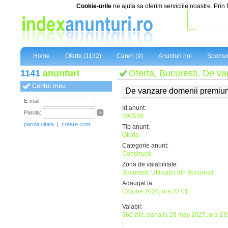
Cookie-urile
ne ajuta sa oferim serviciile noastre. Prin 
Home
Oferte (1132)
Cereri (9)
Anunturi noi
Sponso
1141
anunturi
Oferta, Bucuresti, De v
Contul meu
De vanzare domenii premiu
E-mail:
Id anunt:
Parola:
590538
parola uitata
|
creare cont
Tip anunt:
Oferta
Categorie anunt:
Constructii
Zona de valabilitate:
Bucuresti, Utilizator din Bucuresti
Adaugat la:
02 june 2026, ora 23:01
Valabil:
360 zile, pana la 28 may 2027, ora 23