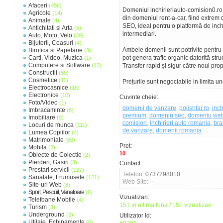
Afaceri
(456)
Domeniul inchirieriauto-comision0.ro
Agricole
(14)
din domeniul rent-a-car, fiind extrem 
Animale
(4)
SEO, ideal pentru o platformă de inch
Antichitati si Arta
(5)
intermediari.
Auto, Moto, Velo
(39)
Bijuterii, Ceasuri
(4)
Ambele domenii sunt potrivite pentru 
Birotica si Papetarie
(3)
Carti, Video, Muzica
pot genera trafic organic datorită struc
(1)
Computere si Software
(12)
Transfer rapid și sigur către noul prop
Constructii
(89)
Cosmetice
(11)
Prețurile sunt negociabile in limita un
Electrocasnice
(16)
Electronice
(10)
Cuvinte cheie:
Foto/Video
(1)
domenii de vanzare
,
polishfar.ro
,
inch
Imbracaminte
(8)
premium
,
domeniu seo
,
domeniu we
Imobiliare
(9)
comision
,
inchirieri auto romania
,
bra
Locuri de munca
(111)
de vanzare
,
domenii romania
Lumea Copiilor
(4)
Matrimoniale
(60)
Pret:
Mobila
(2)
10
Obiecte de Colectie
(2)
Pierderi, Gasiri
(3)
Contact:
Prestari servicii
(127)
Telefon:
0737298010
Sanatate, Frumusete
(121)
Web Site:
--
Site-uri Web
(8)
Sport, Pescuit, Vanatoare
(6)
Vizualizari:
Telefoane Mobile
(4)
151 in ultima luna / 151 vizualizari
Turism
(3)
Underground
(2)
Utilizator Id:
Utilaje, Echipamente
(6)