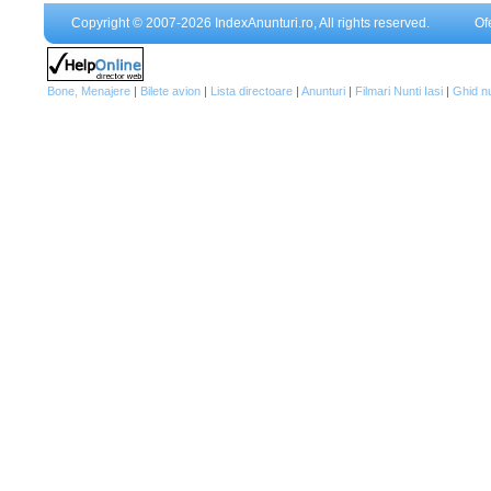
Copyright © 2007-2026 IndexAnunturi.ro, All rights reserved.
Of
Bone, Menajere
|
Bilete avion
|
Lista directoare
|
Anunturi
|
Filmari Nunti Iasi
|
Ghid n