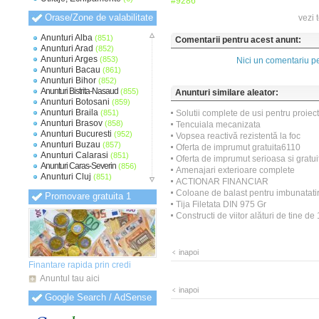
#9286
Orase/Zone de valabilitate
vezi 
Anunturi Alba
(851)
Comentarii pentru acest anunt:
Anunturi Arad
(852)
Anunturi Arges
(853)
Nici un comentariu pe
Anunturi Bacau
(861)
Anunturi Bihor
(852)
Anunturi Bistrita-Nasaud
(855)
Anunturi similare aleator:
Anunturi Botosani
(859)
Anunturi Braila
(851)
Solutii complete de usi pentru proiec
Anunturi Brasov
(858)
Tencuiala mecanizata
Anunturi Bucuresti
(952)
Vopsea reactivă rezistentă la foc
Anunturi Buzau
(857)
Oferta de imprumut gratuita6110
Anunturi Calarasi
(851)
Oferta de imprumut serioasa si grat
Anunturi Caras-Severin
(856)
Amenajari exterioare complete
Anunturi Cluj
(851)
ACTIONAR FINANCIAR
Anunturi Constanta
(854)
Coloane de balast pentru imbunatatir
Promovare gratuita 1
Anunturi Covasna
(848)
Tija Filetata DIN 975 Gr
Anunturi Dambovita
(851)
Constructi de viitor alături de tine de
Anunturi Dolj
(852)
Anunturi Galati
(853)
Anunturi Giurgiu
(849)
Anunturi Gorj
(848)
inapoi
Anunturi Harghita
(849)
Finantare rapida prin credi
Anunturi Hunedoara
(850)
Anuntul tau aici
Anunturi Ialomita
(850)
inapoi
Anunturi Iasi
(851)
Google Search / AdSense
Anunturi Ilfov
(856)
Anunturi Maramures
(849)