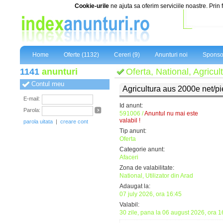
Cookie-urile
ne ajuta sa oferim serviciile noastre. Prin 
Home
Oferte (1132)
Cereri (9)
Anunturi noi
Sponso
1141
anunturi
Oferta, National, Agricul
Contul meu
Agricultura aus 2000e net/pi
E-mail:
Id anunt:
Parola:
591006 /
Anuntul nu mai este
valabil !
parola uitata
|
creare cont
Tip anunt:
Oferta
Categorie anunt:
Afaceri
Zona de valabilitate:
National, Utilizator din Arad
Adaugat la:
07 july 2026, ora 16:45
Valabil:
30 zile, pana la 06 august 2026, ora 1