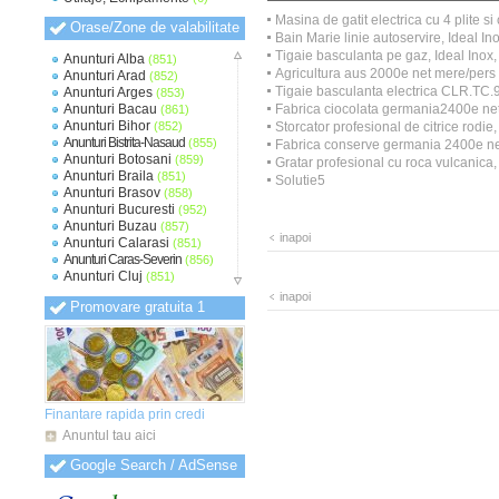
Masina de gatit electrica cu 4 plite si
Orase/Zone de valabilitate
Bain Marie linie autoservire, Ideal In
Tigaie basculanta pe gaz, Ideal Inox, 
Anunturi Alba
(851)
Agricultura aus 2000e net mere/pers
Anunturi Arad
(852)
Tigaie basculanta electrica CLR.TC.
Anunturi Arges
(853)
Anunturi Bacau
Fabrica ciocolata germania2400e net////.
(861)
Anunturi Bihor
(852)
Storcator profesional de citrice rodie
Anunturi Bistrita-Nasaud
(855)
Fabrica conserve germania 2400e n
Anunturi Botosani
(859)
Gratar profesional cu roca vulcanica, 
Anunturi Braila
(851)
Solutie5
Anunturi Brasov
(858)
Anunturi Bucuresti
(952)
Anunturi Buzau
(857)
inapoi
Anunturi Calarasi
(851)
Anunturi Caras-Severin
(856)
Anunturi Cluj
(851)
Anunturi Constanta
(854)
inapoi
Promovare gratuita 1
Anunturi Covasna
(848)
Anunturi Dambovita
(851)
Anunturi Dolj
(852)
Anunturi Galati
(853)
Anunturi Giurgiu
(849)
Anunturi Gorj
(848)
Anunturi Harghita
(849)
Finantare rapida prin credi
Anunturi Hunedoara
(850)
Anuntul tau aici
Anunturi Ialomita
(850)
Anunturi Iasi
(851)
Google Search / AdSense
Anunturi Ilfov
(856)
Anunturi Maramures
(849)