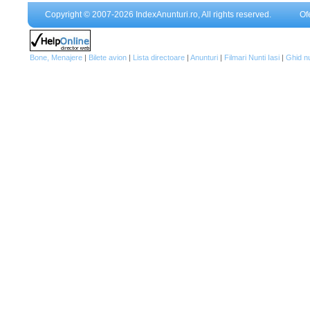
Copyright © 2007-2026 IndexAnunturi.ro, All rights reserved.
Of
Bone, Menajere
|
Bilete avion
|
Lista directoare
|
Anunturi
|
Filmari Nunti Iasi
|
Ghid n