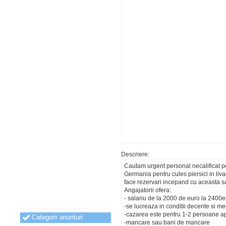
Descriere:
Cautam urgent personal necalificat p
Germania pentru cules piersici in liv
face rezervari incepand cu aceasta sa
Angajatorii ofera:
- salariu de la 2000 de euro la 2400e
-se lucreaza in conditii decente si me
-cazarea este pentru 1-2 persoane ap
Categorii anunturi
-mancare sau bani de mancare