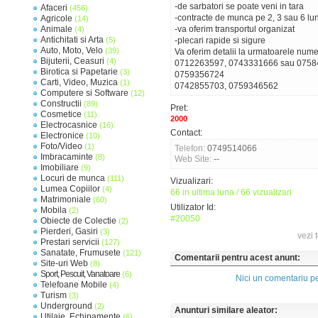
-de sarbatori se poate veni in tara
Afaceri
(456)
-contracte de munca pe 2, 3 sau 6 lun
Agricole
(14)
Animale
-va oferim transportul organizat
(4)
Antichitati si Arta
(5)
-plecari rapide si sigure
Auto, Moto, Velo
(39)
Va oferim detalii la urmatoarele num
Bijuterii, Ceasuri
(4)
0712263597, 0743331666 sau 0758
Birotica si Papetarie
(3)
0759356724
Carti, Video, Muzica
(1)
0742855703, 0759346562
Computere si Software
(12)
Constructii
(89)
Pret:
Cosmetice
(11)
2000
Electrocasnice
(16)
Contact:
Electronice
(10)
Foto/Video
(1)
Telefon:
0749514066
Imbracaminte
(8)
Web Site:
--
Imobiliare
(9)
Locuri de munca
(111)
Vizualizari:
Lumea Copiilor
(4)
66 in ultima luna / 66 vizualizari
Matrimoniale
(60)
Utilizator Id:
Mobila
(2)
#20050
Obiecte de Colectie
(2)
Pierderi, Gasiri
(3)
vezi 
Prestari servicii
(127)
Sanatate, Frumusete
(121)
Comentarii pentru acest anunt:
Site-uri Web
(8)
Sport, Pescuit, Vanatoare
(6)
Nici un comentariu pe
Telefoane Mobile
(4)
Turism
(3)
Underground
(2)
Anunturi similare aleator:
Utilaje, Echipamente
(6)