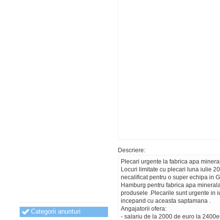
Descriere:
Plecari urgente la fabrica apa miner
Locuri limitate cu plecari luna iulie
necalificat pentru o super echipa in 
Hamburg pentru fabrica apa minerala,
produsele .Plecarile sunt urgente in i
incepand cu aceasta saptamana .
Angajatorii ofera:
Categorii anunturi
- salariu de la 2000 de euro la 2400e