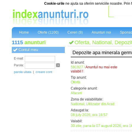
Cookie-urile
ne ajuta sa oferim serviciile noastre. Prin 
Home
Oferte (1100)
Cereri (9)
Anunturi noi
Sponso
1115
anunturi
Oferta, National, Depoz
Contul meu
Depozite apa minerala germ
E-mail:
Id anunt:
Parola:
591027 /
Anuntul nu mai este
valabil !
parola uitata
|
creare cont
Tip anunt:
Oferta
Categorie anunt:
Afaceri
Zona de valabilitate:
National, Utilizator din Arad
Adaugat la:
08 july 2026, ora 16:57
Valabil:
30 zile, pana la 07 august 2026, ora 1