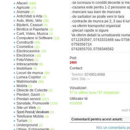
-se lucreaza in conditii decente si me
Afaceri
(440)
-cazarea este pentru 1-2 persoane ap
Agricole
(14)
Animale
-mancare sau bani de mancare
(4)
Antichitati si Arta
(5)
-de sarbatori se poate veni in tara
Auto, Moto, Velo
(38)
-contracte de munca pe 2, 3 sau 6 lun
Bijuterii, Ceasuri
(4)
-va oferim transportul organizat
Birotica si Papetarie
(3)
-plecari rapide si sigure
Carti, Video, Muzica
(1)
Va oferim detalii la urmatoarele num
Computere si Software
(12)
0712263597, 0743331666 sau 0758
Constructii
(88)
0759356724
Cosmetice
(11)
0742855703, 0759346562
Electrocasnice
(16)
Electronice
(10)
Pret:
Foto/Video
(1)
2400
Imbracaminte
(8)
Contact:
Imobiliare
(8)
Locuri de munca
(99)
Telefon:
0749514066
Lumea Copiilor
(4)
Web Site:
--
Matrimoniale
(60)
Mobila
(2)
Vizualizari:
Obiecte de Colectie
(2)
57 in ultima luna / 57 vizualizari
Pierderi, Gasiri
(3)
Utilizator Id:
Prestari servicii
(127)
Sanatate, Frumusete
#20050
(120)
Site-uri Web
(8)
vezi 
Sport, Pescuit, Vanatoare
(6)
Telefoane Mobile
(4)
Comentarii pentru acest anunt:
Turism
(3)
Underground
(2)
Nici un comentariu pe
Utilaje, Echipamente
(6)