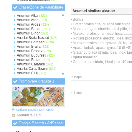
Orase/Zone de valabilitate
Anunturi similare aleator:
Anunturi Alba
(822)
Bonus
Anunturi Arad
(823)
Gratar profesional cu roca vulcanica, 
Anunturi Arges
(824)
Anunturi Bacau
Masina de gatit electrica cu 4 plite, I
(831)
Anunturi Bihor
(823)
Malaxor profesional, Ideal Inox, capaci
Anunturi Bistrita-Nasaud
(825)
Rotisor proesional electric, Ideal Ino
Anunturi Botosani
(830)
Malaxor profesional spirala, 20 Kg, I
Anunturi Braila
(822)
Aparat kebab, aparat gyros 10 (5 +5) 
Anunturi Brasov
(829)
Gratar cu placa striata, Ideal Inox, L
Anunturi Bucuresti
(923)
Ajutor financiar
Anunturi Buzau
(827)
Gratar placa striata, Ideal Inox, 40 cm
Anunturi Calarasi
(822)
Anunturi Caras-Severin
(827)
Anunturi Cluj
(822)
inapoi
Anunturi Constanta
(825)
Promovare gratuita 1
Anunturi Covasna
(819)
Anunturi Dambovita
(822)
Anunturi Dolj
(823)
inapoi
Anunturi Galati
(824)
Anunturi Giurgiu
(820)
Anunturi Gorj
(819)
Anunturi Harghita
(820)
Finantare rapida prin credi
Anunturi Hunedoara
(821)
Anuntul tau aici
Anunturi Ialomita
(821)
Anunturi Iasi
(822)
Google Search / AdSense
Anunturi Ilfov
(827)
Anunturi Maramures
(820)