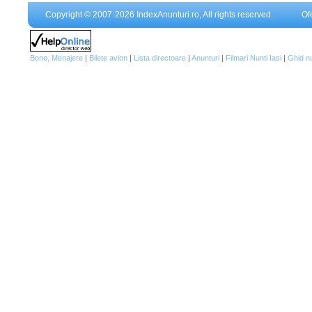
Copyright © 2007-2026 IndexAnunturi.ro, All rights reserved.
Of
Bone, Menajere
|
Bilete avion
|
Lista directoare
|
Anunturi
|
Filmari Nunti Iasi
|
Ghid n