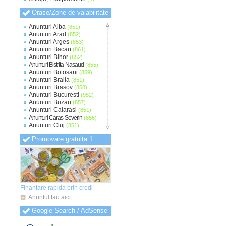
Orase/Zone de valabilitate
Anunturi Alba
(851)
Anunturi Arad
(852)
Anunturi Arges
(853)
Anunturi Bacau
(861)
Anunturi Bihor
(852)
Anunturi Bistrita-Nasaud
(855)
Anunturi Botosani
(859)
Anunturi Braila
(851)
Anunturi Brasov
(858)
Anunturi Bucuresti
(952)
Anunturi Buzau
(857)
Anunturi Calarasi
(851)
Anunturi Caras-Severin
(856)
Anunturi Cluj
(851)
Anunturi Constanta
(854)
Promovare gratuita 1
Anunturi Covasna
(848)
Anunturi Dambovita
(851)
Anunturi Dolj
(852)
Anunturi Galati
(853)
Anunturi Giurgiu
(849)
Anunturi Gorj
(848)
Anunturi Harghita
(849)
Finantare rapida prin credi
Anunturi Hunedoara
(850)
Anuntul tau aici
Anunturi Ialomita
(850)
Anunturi Iasi
(851)
Google Search / AdSense
Anunturi Ilfov
(856)
Anunturi Maramures
(849)