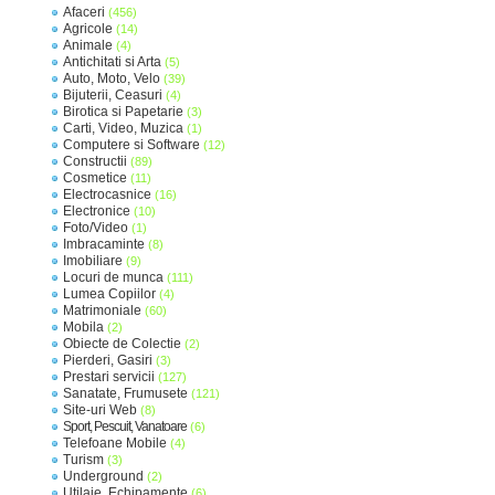
Afaceri
(456)
Agricole
(14)
Animale
(4)
Antichitati si Arta
(5)
Auto, Moto, Velo
(39)
Bijuterii, Ceasuri
(4)
Birotica si Papetarie
(3)
Carti, Video, Muzica
(1)
Computere si Software
(12)
Constructii
(89)
Cosmetice
(11)
Electrocasnice
(16)
Electronice
(10)
Foto/Video
(1)
Imbracaminte
(8)
Imobiliare
(9)
Locuri de munca
(111)
Lumea Copiilor
(4)
Matrimoniale
(60)
Mobila
(2)
Obiecte de Colectie
(2)
Pierderi, Gasiri
(3)
Prestari servicii
(127)
Sanatate, Frumusete
(121)
Site-uri Web
(8)
Sport, Pescuit, Vanatoare
(6)
Telefoane Mobile
(4)
Turism
(3)
Underground
(2)
Utilaje, Echipamente
(6)