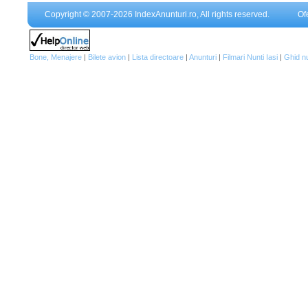
Copyright © 2007-2026 IndexAnunturi.ro, All rights reserved.
Of
Bone, Menajere
|
Bilete avion
|
Lista directoare
|
Anunturi
|
Filmari Nunti Iasi
|
Ghid n