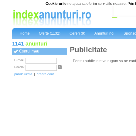
Cookie-urile
ne ajuta sa oferim serviciile noastre. Prin 
Home
Oferte (1132)
Cereri (9)
Anunturi noi
Sponso
1141
anunturi
Publicitate
Contul meu
E-mail:
Pentru publicitate va rugam sa ne cont
Parola:
parola uitata
|
creare cont