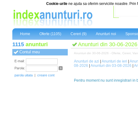
Cookie-urile
ne ajuta sa oferim serviciile noastre. Prin 
Home
Oferte (1105)
Cereri (9)
Anunturi noi
Sponso
1115
anunturi
Anunturi din 30-06-2026
Contul meu
Anunturi din 30-06-2026 - Oferte, Cereri, Vanza
E-mail:
Anunturi de azi
|
Anunturi de ieri
|
Anun
08-2026
|
Anunturi din 03-08-2026
|
An
Parola:
parola uitata
|
creare cont
Pentru moment nu sunt inregistrari in 