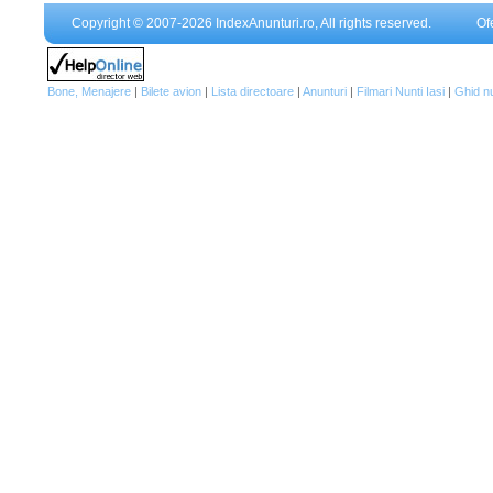
Copyright © 2007-2026 IndexAnunturi.ro, All rights reserved.
Of
Bone, Menajere
|
Bilete avion
|
Lista directoare
|
Anunturi
|
Filmari Nunti Iasi
|
Ghid n