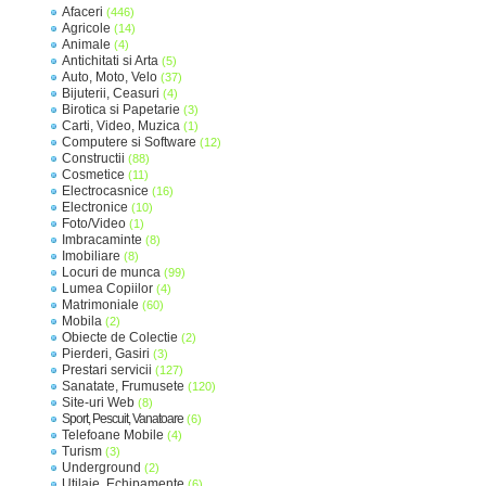
Afaceri
(446)
Agricole
(14)
Animale
(4)
Antichitati si Arta
(5)
Auto, Moto, Velo
(37)
Bijuterii, Ceasuri
(4)
Birotica si Papetarie
(3)
Carti, Video, Muzica
(1)
Computere si Software
(12)
Constructii
(88)
Cosmetice
(11)
Electrocasnice
(16)
Electronice
(10)
Foto/Video
(1)
Imbracaminte
(8)
Imobiliare
(8)
Locuri de munca
(99)
Lumea Copiilor
(4)
Matrimoniale
(60)
Mobila
(2)
Obiecte de Colectie
(2)
Pierderi, Gasiri
(3)
Prestari servicii
(127)
Sanatate, Frumusete
(120)
Site-uri Web
(8)
Sport, Pescuit, Vanatoare
(6)
Telefoane Mobile
(4)
Turism
(3)
Underground
(2)
Utilaje, Echipamente
(6)