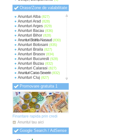
Orase/Zone de valabilitate
Anunturi Alba
(827)
Anunturi Arad
(828)
Anunturi Arges
(829)
Anunturi Bacau
(836)
Anunturi Bihor
(828)
Anunturi Bistrita-Nasaud
(830)
Anunturi Botosani
(835)
Anunturi Braila
(827)
Anunturi Brasov
(834)
Anunturi Bucuresti
(928)
Anunturi Buzau
(832)
Anunturi Calarasi
(827)
Anunturi Caras-Severin
(832)
Anunturi Cluj
(827)
Anunturi Constanta
(830)
Promovare gratuita 1
Anunturi Covasna
(824)
Anunturi Dambovita
(827)
Anunturi Dolj
(828)
Anunturi Galati
(829)
Anunturi Giurgiu
(825)
Anunturi Gorj
(824)
Anunturi Harghita
(825)
Finantare rapida prin credi
Anunturi Hunedoara
(826)
Anuntul tau aici
Anunturi Ialomita
(826)
Anunturi Iasi
(827)
Google Search / AdSense
Anunturi Ilfov
(832)
Anunturi Maramures
(825)