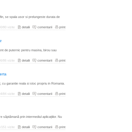
 fin, se spala usor si prelungeste durata de
80/80 vizite
detalii
comentarii
print
ir
ient de puternic pentru masina, birou sau
86/86 vizite
detalii
comentarii
print
erta
d, cu garantie reala si stoc propriu in Romania.
84/84 vizite
detalii
comentarii
print
re săptămană prin intermediul aplicațiilor. Nu
/151 vizite
detalii
comentarii
print