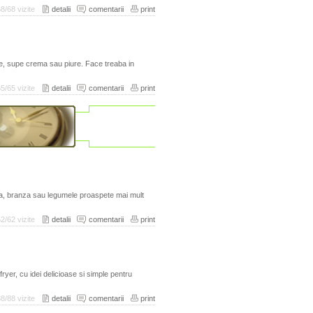
68/68 vizite
detalii
comentarii
print
ie, supe crema sau piure. Face treaba in
65/65 vizite
detalii
comentarii
print
a, branza sau legumele proaspete mai mult
62/62 vizite
detalii
comentarii
print
rfryer, cu idei delicioase si simple pentru
88/88 vizite
detalii
comentarii
print