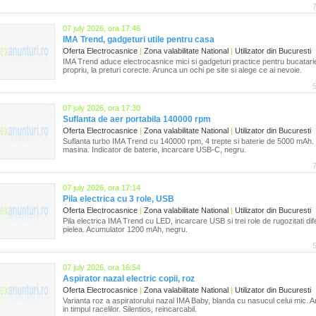
07 july 2026, ora 17:46
IMA Trend, gadgeturi utile pentru casa
Oferta Electrocasnice
|
Zona valabilitate National
|
Utilizator din Bucuresti
IMA Trend aduce electrocasnice mici si gadgeturi practice pentru bucatarie,
propriu, la preturi corecte. Arunca un ochi pe site si alege ce ai nevoie.
07 july 2026, ora 17:30
Suflanta de aer portabila 140000 rpm
Oferta Electrocasnice
|
Zona valabilitate National
|
Utilizator din Bucuresti
Suflanta turbo IMA Trend cu 140000 rpm, 4 trepte si baterie de 5000 mAh. D
masina. Indicator de baterie, incarcare USB-C, negru.
07 july 2026, ora 17:14
Pila electrica cu 3 role, USB
Oferta Electrocasnice
|
Zona valabilitate National
|
Utilizator din Bucuresti
Pila electrica IMA Trend cu LED, incarcare USB si trei role de rugozitati dife
pielea. Acumulator 1200 mAh, negru.
07 july 2026, ora 16:54
Aspirator nazal electric copii, roz
Oferta Electrocasnice
|
Zona valabilitate National
|
Utilizator din Bucuresti
Varianta roz a aspiratorului nazal IMA Baby, blanda cu nasucul celui mic. Ar
in timpul racelilor. Silentios, reincarcabil.