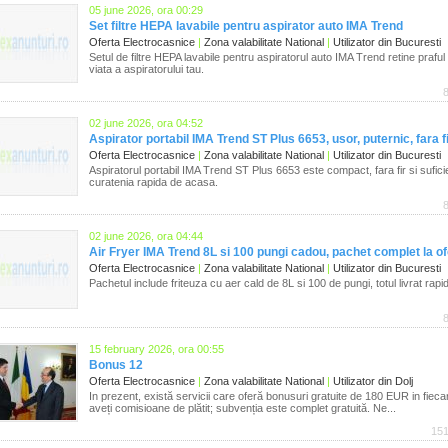
05 june 2026, ora 00:29
Set filtre HEPA lavabile pentru aspirator auto IMA Trend
Oferta Electrocasnice
|
Zona valabilitate National
|
Utilizator din Bucuresti
Setul de filtre HEPA lavabile pentru aspiratorul auto IMA Trend retine praful
viata a aspiratorului tau.
02 june 2026, ora 04:52
Aspirator portabil IMA Trend ST Plus 6653, usor, puternic, fara f
Oferta Electrocasnice
|
Zona valabilitate National
|
Utilizator din Bucuresti
Aspiratorul portabil IMA Trend ST Plus 6653 este compact, fara fir si sufic
curatenia rapida de acasa.
02 june 2026, ora 04:44
Air Fryer IMA Trend 8L si 100 pungi cadou, pachet complet la of
Oferta Electrocasnice
|
Zona valabilitate National
|
Utilizator din Bucuresti
Pachetul include friteuza cu aer cald de 8L si 100 de pungi, totul livrat rapi
15 february 2026, ora 00:55
Bonus 12
Oferta Electrocasnice
|
Zona valabilitate National
|
Utilizator din Dolj
In prezent, există servicii care oferă bonusuri gratuite de 180 EUR in fieca
aveți comisioane de plătit; subvenția este complet gratuită. Ne...
151