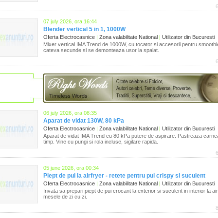
07 july 2026, ora 16:44
Blender vertical 5 in 1, 1000W
Oferta Electrocasnice
|
Zona valabilitate National
|
Utilizator din Bucuresti
Mixer vertical IMA Trend de 1000W, cu tocator si accesorii pentru smooth
cateva secunde si se demonteaza usor la spalat.
06 july 2026, ora 08:35
Aparat de vidat 130W, 80 kPa
Oferta Electrocasnice
|
Zona valabilitate National
|
Utilizator din Bucuresti
Aparat de vidat IMA Trend cu 80 kPa putere de aspirare. Pastreaza carne
timp. Vine cu pungi si rola incluse, sigilare rapida.
05 june 2026, ora 00:34
Piept de pui la airfryer - retete pentru pui crispy si suculent
Oferta Electrocasnice
|
Zona valabilitate National
|
Utilizator din Bucuresti
Invata sa prepari piept de pui crocant la exterior si suculent in interior la ai
mesele de zi cu zi.