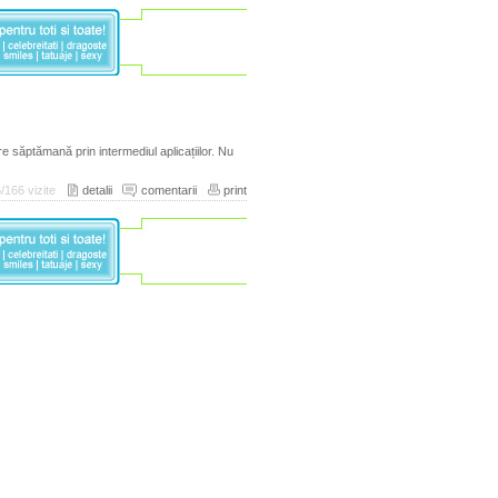
re săptămană prin intermediul aplicațiilor. Nu
/166 vizite
detalii
comentarii
print