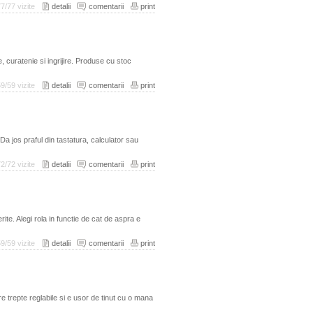
77/77 vizite
detalii
comentarii
print
 curatenie si ingrijire. Produse cu stoc
59/59 vizite
detalii
comentarii
print
a jos praful din tastatura, calculator sau
72/72 vizite
detalii
comentarii
print
rite. Alegi rola in functie de cat de aspra e
59/59 vizite
detalii
comentarii
print
e trepte reglabile si e usor de tinut cu o mana