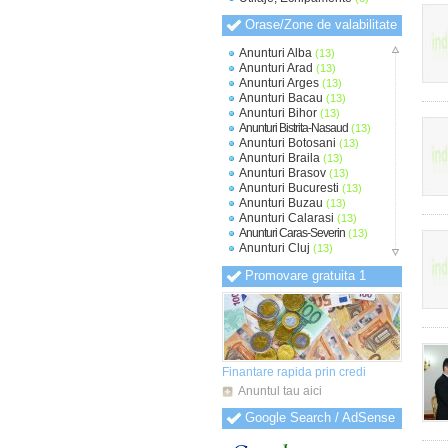
Orase/Zone de valabilitate
Anunturi Alba
(13)
Anunturi Arad
(13)
Anunturi Arges
(13)
Anunturi Bacau
(13)
Anunturi Bihor
(13)
Anunturi Bistrita-Nasaud
(13)
Anunturi Botosani
(13)
Anunturi Braila
(13)
Anunturi Brasov
(13)
Anunturi Bucuresti
(13)
Anunturi Buzau
(13)
Anunturi Calarasi
(13)
Anunturi Caras-Severin
(13)
Anunturi Cluj
(13)
Anunturi Constanta
(14)
Promovare gratuita 1
Anunturi Covasna
(13)
Anunturi Dambovita
(13)
Anunturi Dolj
(14)
Anunturi Galati
(13)
Anunturi Giurgiu
(13)
Anunturi Gorj
(13)
Anunturi Harghita
(13)
Finantare rapida prin credi
Anunturi Hunedoara
(13)
Anuntul tau aici
Anunturi Ialomita
(13)
Anunturi Iasi
(13)
Google Search / AdSense
Anunturi Ilfov
(14)
Anunturi Maramures
(13)