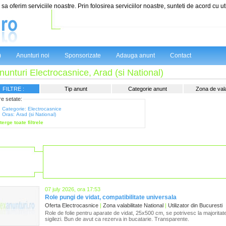
sa oferim serviciile noastre. Prin folosirea serviciilor noastre, sunteti de acord cu ut
)
Anunturi noi
Sponsorizate
Adauga anunt
Contact
nunturi Electrocasnice, Arad (si National)
FILTRE :
Tip anunt
Categorie anunt
Zona de valab
tre setate:
Categorie: Electrocasnice
Oras: Arad (si National)
terge toate filtrele
07 july 2026, ora 17:53
Role pungi de vidat, compatibilitate universala
Oferta Electrocasnice
|
Zona valabilitate National
|
Utilizator din Bucuresti
Role de folie pentru aparate de vidat, 25x500 cm, se potrivesc la majoritate
sigilezi. Bun de avut ca rezerva in bucatarie. Transparente.