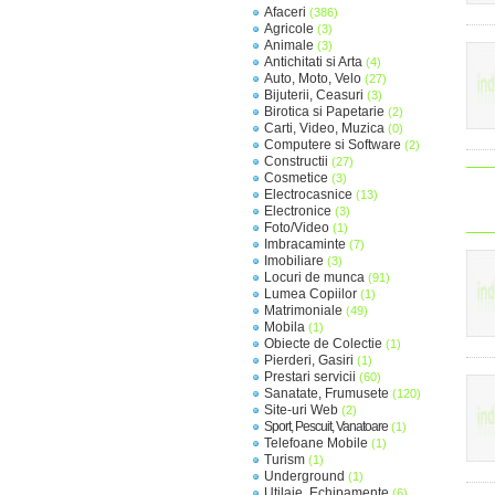
Afaceri
(386)
Agricole
(3)
Animale
(3)
Antichitati si Arta
(4)
Auto, Moto, Velo
(27)
Bijuterii, Ceasuri
(3)
Birotica si Papetarie
(2)
Carti, Video, Muzica
(0)
Computere si Software
(2)
Constructii
(27)
Cosmetice
(3)
Electrocasnice
(13)
Electronice
(3)
Foto/Video
(1)
Imbracaminte
(7)
Imobiliare
(3)
Locuri de munca
(91)
Lumea Copiilor
(1)
Matrimoniale
(49)
Mobila
(1)
Obiecte de Colectie
(1)
Pierderi, Gasiri
(1)
Prestari servicii
(60)
Sanatate, Frumusete
(120)
Site-uri Web
(2)
Sport, Pescuit, Vanatoare
(1)
Telefoane Mobile
(1)
Turism
(1)
Underground
(1)
Utilaje, Echipamente
(6)