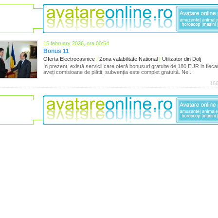
15 february 2026, ora 00:54
Bonus 11
Oferta Electrocasnice
|
Zona valabilitate National
|
Utilizator din Dolj
In prezent, există servicii care oferă bonusuri gratuite de 180 EUR in fieca
aveți comisioane de plătit; subvenția este complet gratuită. Ne...
166