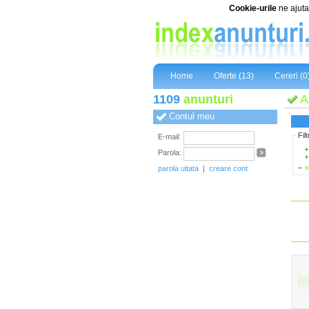
Cookie-urile
ne ajuta 
Home
Oferte (13)
Cereri (0
1109
anunturi
A
Contul meu
Fil
E-mail:
Parola:
s
parola uitata
|
creare cont