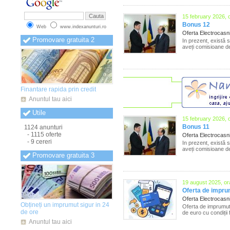
Anunturi Mehedinti
(13)
Anunturi Mures
(13)
15 february 2026, 
Anunturi Neamt
(13)
Bonus 12
Web
www.indexanunturi.ro
Anunturi Olt
(13)
Oferta Electrocas
Anunturi Oradea
(13)
Promovare gratuita 2
In prezent, există 
Anunturi Prahova
(13)
aveți comisioane de
Anunturi Salaj
(13)
Anunturi Satu Mare
(13)
Anunturi Sibiu
(13)
Anunturi Suceava
(13)
Anunturi Teleorman
(13)
Finantare rapida prin credit
Anunturi Timis
(13)
Anunturi Tulcea
(13)
Anuntul tau aici
Anunturi Valcea
(13)
Utile
Anunturi Vaslui
(13)
15 february 2026, 
Anunturi Vrancea
(13)
Bonus 11
1124 anunturi
- 1115 oferte
Oferta Electrocas
- 9 cereri
In prezent, există 
aveți comisioane de
Promovare gratuita 3
19 august 2025, or
Oferta de impr
Oferta Electrocas
Obțineți un imprumut sigur in 24
Oferta de imprumut
de ore
de euro cu condiții
Anuntul tau aici