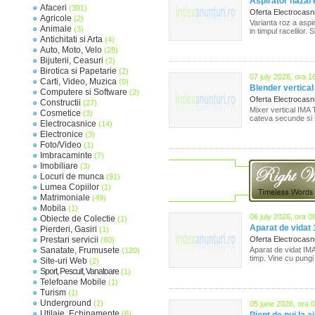
Aspirator nazal e
Afaceri
(391)
Oferta Electrocas
Agricole
(2)
Varianta roz a aspi
Animale
(3)
in timpul racelilor. S
Antichitati si Arta
(4)
Auto, Moto, Velo
(28)
Bijuterii, Ceasuri
(2)
Birotica si Papetarie
(2)
07 july 2026, ora 1
Carti, Video, Muzica
(0)
Blender vertical
Computere si Software
(2)
Oferta Electrocas
Constructii
(27)
Mixer vertical IMA
Cosmetice
(3)
cateva secunde si 
Electrocasnice
(14)
Electronice
(3)
Foto/Video
(1)
Imbracaminte
(7)
Imobiliare
(3)
Locuri de munca
(91)
Lumea Copiilor
(1)
Matrimoniale
(49)
Mobila
(1)
06 july 2026, ora 0
Obiecte de Colectie
(1)
Aparat de vidat
Pierderi, Gasiri
(1)
Prestari servicii
Oferta Electrocas
(60)
Sanatate, Frumusete
Aparat de vidat IM
(120)
timp. Vine cu pungi 
Site-uri Web
(2)
Sport, Pescuit, Vanatoare
(1)
Telefoane Mobile
(1)
Turism
(1)
Underground
(1)
05 june 2026, ora 
Utilaje, Echipamente
(6)