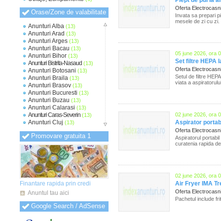
Piept de pui la a
Oferta Electrocas
Orase/Zone de valabilitate
Invata sa prepari pi
mesele de zi cu zi.
Anunturi Alba
(13)
Anunturi Arad
(13)
Anunturi Arges
(13)
Anunturi Bacau
(13)
05 june 2026, ora 
Anunturi Bihor
(13)
Set filtre HEPA 
Anunturi Bistrita-Nasaud
(13)
Oferta Electrocas
Anunturi Botosani
(13)
Setul de filtre HEPA
Anunturi Braila
(13)
viata a aspiratorului
Anunturi Brasov
(13)
Anunturi Bucuresti
(13)
Anunturi Buzau
(13)
Anunturi Calarasi
(13)
Anunturi Caras-Severin
02 june 2026, ora 
(13)
Anunturi Cluj
Aspirator portabi
(13)
Anunturi Constanta
(14)
Oferta Electrocas
Promovare gratuita 1
Anunturi Covasna
(13)
Aspiratorul portabi
curatenia rapida d
Anunturi Dambovita
(13)
Anunturi Dolj
(14)
Anunturi Galati
(13)
Anunturi Giurgiu
(13)
Anunturi Gorj
(13)
02 june 2026, ora 
Anunturi Harghita
(13)
Finantare rapida prin credi
Air Fryer IMA Tr
Anunturi Hunedoara
(13)
Oferta Electrocas
Anuntul tau aici
Anunturi Ialomita
(13)
Pachetul include fri
Anunturi Iasi
(13)
Google Search / AdSense
Anunturi Ilfov
(14)
Anunturi Maramures
(13)