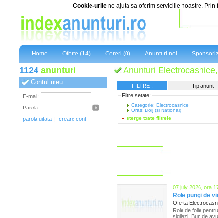
Cookie-urile
ne ajuta sa oferim serviciile noastre. Prin 
Home
Oferte (14)
Cereri (0)
Anunturi noi
Sponsoriz
1124
anunturi
Anunturi Electrocasnice, 
Contul meu
FILTRE :
Tip anunt
Filtre setate:
E-mail:
Categorie: Electrocasnice
Parola:
Oras: Dolj (si National)
sterge toate filtrele
parola uitata
|
creare cont
07 july 2026, ora 1
Role pungi de vi
Oferta Electrocas
Role de folie pentr
sigilezi. Bun de av