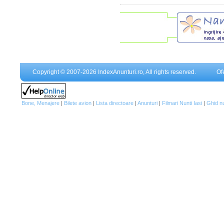
Copyright © 2007-2026 IndexAnunturi.ro, All rights reserved.
Of
Bone, Menajere
|
Bilete avion
|
Lista directoare
|
Anunturi
|
Filmari Nunti Iasi
|
Ghid n