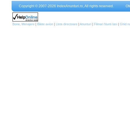
Copyright © 2007-2026 IndexAnunturi.ro, All rights reserved.
Of
Bone, Menajere
|
Bilete avion
|
Lista directoare
|
Anunturi
|
Filmari Nunti Iasi
|
Ghid n