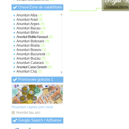
Orase/Zone de valabilitate
Anunturi Alba
(7)
Anunturi Arad
(7)
Anunturi Arges
(7)
Anunturi Bacau
(7)
Anunturi Bihor
(7)
Anunturi Bistrita-Nasaud
(7)
Anunturi Botosani
(7)
Anunturi Braila
(7)
Anunturi Brasov
(7)
Anunturi Bucuresti
(7)
Anunturi Buzau
(7)
Anunturi Calarasi
(7)
Anunturi Caras-Severin
(7)
Anunturi Cluj
(7)
Anunturi Constanta
(7)
Promovare gratuita 1
Anunturi Covasna
(7)
Anunturi Dambovita
(7)
Anunturi Dolj
(7)
Anunturi Galati
(7)
Anunturi Giurgiu
(7)
Anunturi Gorj
(7)
Anunturi Harghita
(7)
Finantare rapida prin credi
Anunturi Hunedoara
(7)
Anuntul tau aici
Anunturi Ialomita
(7)
Anunturi Iasi
(7)
Google Search / AdSense
Anunturi Ilfov
(7)
Anunturi Maramures
(7)