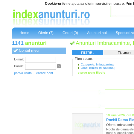
Cookie-urile
ne ajuta sa oferim serviciile noastre. Prin 
Home
Oferte (7)
Cereri (0)
Anunturi noi
Sponsoriza
1141
anunturi
Anunturi Imbracaminte, 
Contul meu
FILTRE :
Tip anunt
Filtre setate:
E-mail:
Categorie: Imbracaminte
Parola:
Oras: Buzau (si National)
sterge toate filtrele
parola uitata
|
creare cont
10 june 2026, ora 
Rochii Dama El
Oferta Imbracamin
Rochii de dama eleg
nunti si ocazii deos