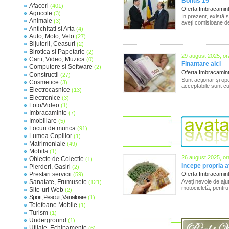
Bonus 15
Afaceri
(401)
Oferta Imbracamin
Agricole
(3)
In prezent, există 
Animale
(3)
aveți comisioane de
Antichitati si Arta
(4)
Auto, Moto, Velo
(27)
Bijuterii, Ceasuri
(2)
Birotica si Papetarie
(2)
29 august 2025, or
Carti, Video, Muzica
(0)
Finantare aici
Computere si Software
(2)
Oferta Imbracamin
Constructii
(27)
Sunt acționar și op
Cosmetice
(3)
acceptabile sunt cup
Electrocasnice
(13)
Electronice
(3)
Foto/Video
(1)
Imbracaminte
(7)
Imobiliare
(5)
Locuri de munca
(91)
Lumea Copiilor
(1)
Matrimoniale
(49)
Mobila
(1)
26 august 2025, or
Obiecte de Colectie
(1)
Incepe propria a
Pierderi, Gasiri
(2)
Prestari servicii
Oferta Imbracamin
(59)
Sanatate, Frumusete
Aveți nevoie de aj
(121)
motocicletă, pentru
Site-uri Web
(2)
Sport, Pescuit, Vanatoare
(1)
Telefoane Mobile
(1)
Turism
(1)
Underground
(1)
Utilaje, Echipamente
(6)