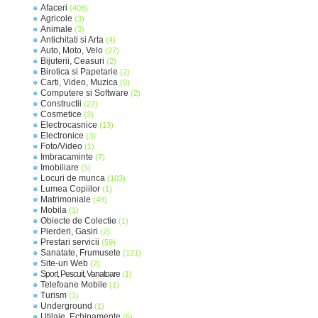
Afaceri
(406)
Agricole
(3)
Animale
(3)
Antichitati si Arta
(4)
Auto, Moto, Velo
(27)
Bijuterii, Ceasuri
(2)
Birotica si Papetarie
(2)
Carti, Video, Muzica
(0)
Computere si Software
(2)
Constructii
(27)
Cosmetice
(3)
Electrocasnice
(13)
Electronice
(3)
Foto/Video
(1)
Imbracaminte
(7)
Imobiliare
(5)
Locuri de munca
(103)
Lumea Copiilor
(1)
Matrimoniale
(49)
Mobila
(1)
Obiecte de Colectie
(1)
Pierderi, Gasiri
(2)
Prestari servicii
(59)
Sanatate, Frumusete
(121)
Site-uri Web
(2)
Sport, Pescuit, Vanatoare
(1)
Telefoane Mobile
(1)
Turism
(1)
Underground
(1)
Utilaje, Echipamente
(6)