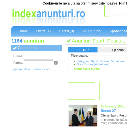
Cookie-urile
ne ajuta sa oferim serviciile noastre. Prin 
Home
Oferte (1)
Cereri (0)
Anunturi noi
Sponsoriza
1164
anunturi
Anunturi Sport, Pescuit,
Contul meu
FILTRE :
Tip anunt
Filtre setate:
E-mail:
Categorie: Sport, Pescuit, Vanatoare
Parola:
Oras: Buzau (si National)
sterge toate filtrele
parola uitata
|
creare cont
15 february 2026, 
Bonus 27
Oferta Sport, Pesc
In prezent, există 
aveți comisioane de