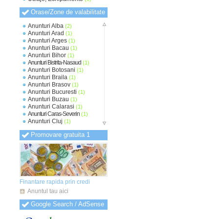
Orase/Zone de valabilitate
Anunturi Alba
(2)
Anunturi Arad
(1)
Anunturi Arges
(1)
Anunturi Bacau
(1)
Anunturi Bihor
(1)
Anunturi Bistrita-Nasaud
(1)
Anunturi Botosani
(1)
Anunturi Braila
(1)
Anunturi Brasov
(1)
Anunturi Bucuresti
(1)
Anunturi Buzau
(1)
Anunturi Calarasi
(1)
Anunturi Caras-Severin
(1)
Anunturi Cluj
(1)
Anunturi Constanta
(1)
Promovare gratuita 1
Anunturi Covasna
(1)
Anunturi Dambovita
(1)
Anunturi Dolj
(1)
Anunturi Galati
(1)
Anunturi Giurgiu
(1)
Anunturi Gorj
(1)
Anunturi Harghita
(1)
Finantare rapida prin credi
Anunturi Hunedoara
(1)
Anuntul tau aici
Anunturi Ialomita
(1)
Anunturi Iasi
(1)
Google Search / AdSense
Anunturi Ilfov
(1)
Anunturi Maramures
(1)