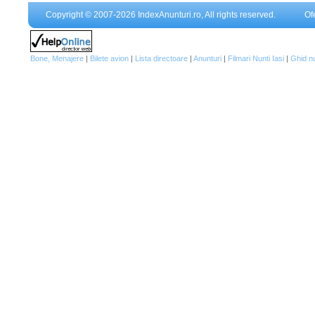
Copyright © 2007-2026 IndexAnunturi.ro, All rights reserved.
Of
Bone, Menajere
|
Bilete avion
|
Lista directoare
|
Anunturi
|
Filmari Nunti Iasi
|
Ghid n