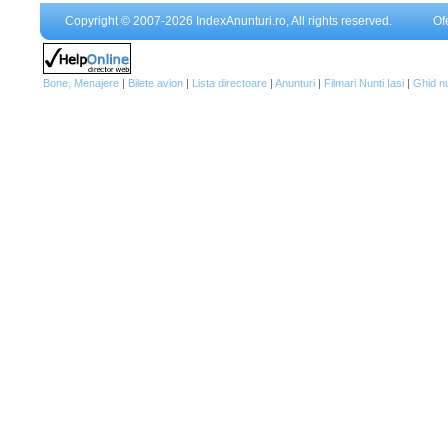
Copyright © 2007-2026 IndexAnunturi.ro, All rights reserved.
Of
Bone, Menajere
|
Bilete avion
|
Lista directoare
|
Anunturi
|
Filmari Nunti Iasi
|
Ghid n