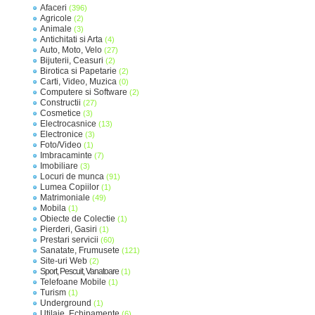
Afaceri
(396)
Agricole
(2)
Animale
(3)
Antichitati si Arta
(4)
Auto, Moto, Velo
(27)
Bijuterii, Ceasuri
(2)
Birotica si Papetarie
(2)
Carti, Video, Muzica
(0)
Computere si Software
(2)
Constructii
(27)
Cosmetice
(3)
Electrocasnice
(13)
Electronice
(3)
Foto/Video
(1)
Imbracaminte
(7)
Imobiliare
(3)
Locuri de munca
(91)
Lumea Copiilor
(1)
Matrimoniale
(49)
Mobila
(1)
Obiecte de Colectie
(1)
Pierderi, Gasiri
(1)
Prestari servicii
(60)
Sanatate, Frumusete
(121)
Site-uri Web
(2)
Sport, Pescuit, Vanatoare
(1)
Telefoane Mobile
(1)
Turism
(1)
Underground
(1)
Utilaje, Echipamente
(6)