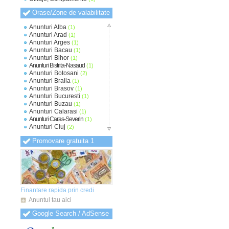
Orase/Zone de valabilitate
Anunturi Alba
(1)
Anunturi Arad
(1)
Anunturi Arges
(1)
Anunturi Bacau
(1)
Anunturi Bihor
(1)
Anunturi Bistrita-Nasaud
(1)
Anunturi Botosani
(2)
Anunturi Braila
(1)
Anunturi Brasov
(1)
Anunturi Bucuresti
(1)
Anunturi Buzau
(1)
Anunturi Calarasi
(1)
Anunturi Caras-Severin
(1)
Anunturi Cluj
(2)
Anunturi Constanta
(1)
Promovare gratuita 1
Anunturi Covasna
(1)
Anunturi Dambovita
(1)
Anunturi Dolj
(1)
Anunturi Galati
(1)
Anunturi Giurgiu
(1)
Anunturi Gorj
(1)
Anunturi Harghita
(1)
Finantare rapida prin credi
Anunturi Hunedoara
(1)
Anuntul tau aici
Anunturi Ialomita
(1)
Anunturi Iasi
(1)
Google Search / AdSense
Anunturi Ilfov
(1)
Anunturi Maramures
(1)