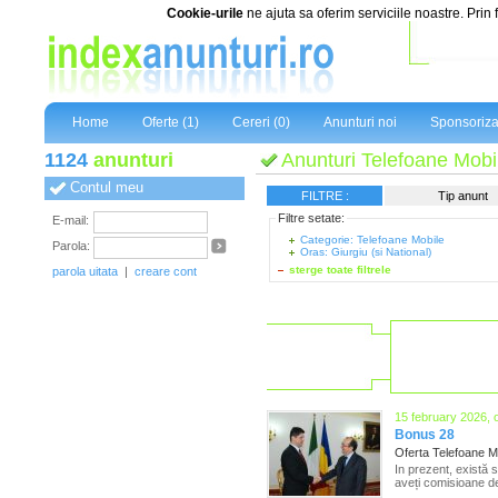
Cookie-urile
ne ajuta sa oferim serviciile noastre. Prin 
Home
Oferte (1)
Cereri (0)
Anunturi noi
Sponsoriza
1124
anunturi
Anunturi Telefoane Mobil
Contul meu
FILTRE :
Tip anunt
Filtre setate:
E-mail:
Categorie: Telefoane Mobile
Parola:
Oras: Giurgiu (si National)
sterge toate filtrele
parola uitata
|
creare cont
15 february 2026, 
Bonus 28
Oferta Telefoane M
In prezent, există 
aveți comisioane de