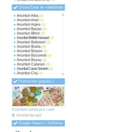
Orase/Zone de valabilitate
Anunturi Alba
(3)
Anunturi Arad
(3)
Anunturi Arges
(3)
Anunturi Bacau
(3)
Anunturi Bihor
(3)
Anunturi Bistrita-Nasaud
(3)
Anunturi Botosani
(3)
Anunturi Braila
(3)
Anunturi Brasov
(3)
Anunturi Bucuresti
(3)
Anunturi Buzau
(3)
Anunturi Calarasi
(3)
Anunturi Caras-Severin
(4)
Anunturi Cluj
(3)
Anunturi Constanta
(3)
Promovare gratuita 1
Anunturi Covasna
(3)
Anunturi Dambovita
(3)
Anunturi Dolj
(3)
Anunturi Galati
(3)
Anunturi Giurgiu
(3)
Anunturi Gorj
(3)
Anunturi Harghita
(3)
Finantare rapida prin credi
Anunturi Hunedoara
(3)
Anuntul tau aici
Anunturi Ialomita
(3)
Anunturi Iasi
(3)
Google Search / AdSense
Anunturi Ilfov
(3)
Anunturi Maramures
(3)