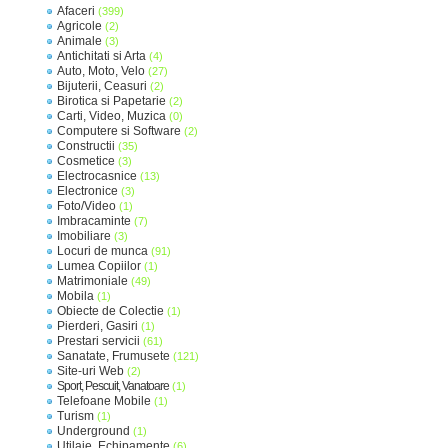
Afaceri
(399)
Agricole
(2)
Animale
(3)
Antichitati si Arta
(4)
Auto, Moto, Velo
(27)
Bijuterii, Ceasuri
(2)
Birotica si Papetarie
(2)
Carti, Video, Muzica
(0)
Computere si Software
(2)
Constructii
(35)
Cosmetice
(3)
Electrocasnice
(13)
Electronice
(3)
Foto/Video
(1)
Imbracaminte
(7)
Imobiliare
(3)
Locuri de munca
(91)
Lumea Copiilor
(1)
Matrimoniale
(49)
Mobila
(1)
Obiecte de Colectie
(1)
Pierderi, Gasiri
(1)
Prestari servicii
(61)
Sanatate, Frumusete
(121)
Site-uri Web
(2)
Sport, Pescuit, Vanatoare
(1)
Telefoane Mobile
(1)
Turism
(1)
Underground
(1)
Utilaje, Echipamente
(6)