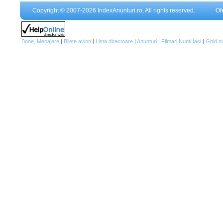
Copyright © 2007-2026 IndexAnunturi.ro, All rights reserved.
Of
Bone, Menajere
|
Bilete avion
|
Lista directoare
|
Anunturi
|
Filmari Nunti Iasi
|
Ghid n