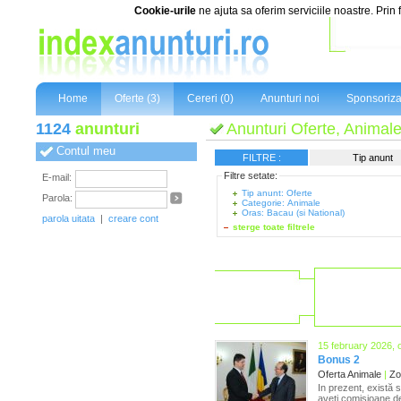
Cookie-urile
ne ajuta sa oferim serviciile noastre. Prin 
Home
Oferte (3)
Cereri (0)
Anunturi noi
Sponsoriza
1124
anunturi
Anunturi Oferte, Animale
Contul meu
FILTRE :
Tip anunt
Filtre setate:
E-mail:
Tip anunt: Oferte
Parola:
Categorie: Animale
Oras: Bacau (si National)
parola uitata
|
creare cont
sterge toate filtrele
15 february 2026, 
Bonus 2
Oferta Animale
|
Zon
In prezent, există 
aveți comisioane de