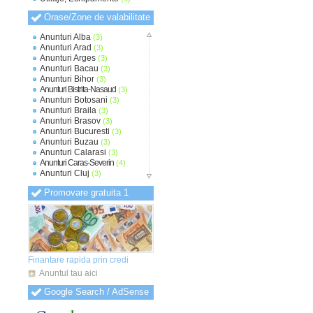
Orase/Zone de valabilitate
Anunturi Alba
(3)
Anunturi Arad
(3)
Anunturi Arges
(3)
Anunturi Bacau
(3)
Anunturi Bihor
(3)
Anunturi Bistrita-Nasaud
(3)
Anunturi Botosani
(3)
Anunturi Braila
(3)
Anunturi Brasov
(3)
Anunturi Bucuresti
(3)
Anunturi Buzau
(3)
Anunturi Calarasi
(3)
Anunturi Caras-Severin
(4)
Anunturi Cluj
(3)
Anunturi Constanta
(3)
Promovare gratuita 1
Anunturi Covasna
(3)
Anunturi Dambovita
(3)
Anunturi Dolj
(3)
Anunturi Galati
(3)
Anunturi Giurgiu
(3)
Anunturi Gorj
(3)
Anunturi Harghita
(3)
Finantare rapida prin credi
Anunturi Hunedoara
(3)
Anuntul tau aici
Anunturi Ialomita
(3)
Anunturi Iasi
(3)
Google Search / AdSense
Anunturi Ilfov
(3)
Anunturi Maramures
(3)