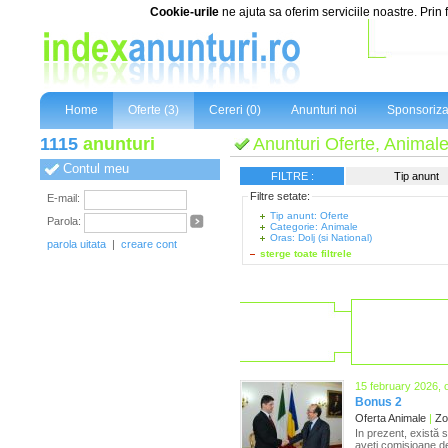
Cookie-urile
ne ajuta sa oferim serviciile noastre. Prin 
Home
Oferte (3)
Cereri (0)
Anunturi noi
Sponsoriza
1115
anunturi
Anunturi Oferte, Animale,
Contul meu
FILTRE :
Tip anunt
Filtre setate:
E-mail:
Tip anunt: Oferte
Parola:
Categorie: Animale
Oras: Dolj (si National)
parola uitata
|
creare cont
sterge toate filtrele
15 february 2026, 
Bonus 2
Oferta Animale
|
Zon
In prezent, există 
aveți comisioane de