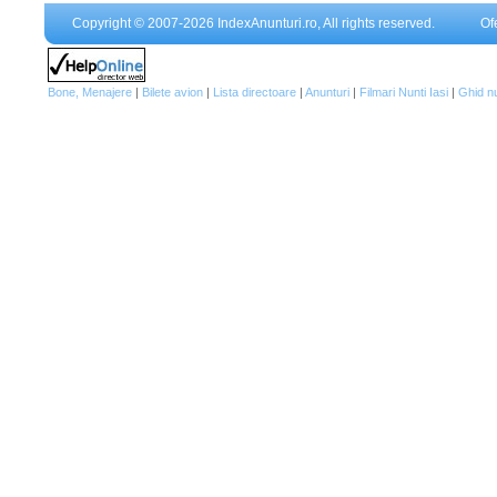
Copyright © 2007-2026 IndexAnunturi.ro, All rights reserved.
Of
Bone, Menajere
|
Bilete avion
|
Lista directoare
|
Anunturi
|
Filmari Nunti Iasi
|
Ghid n