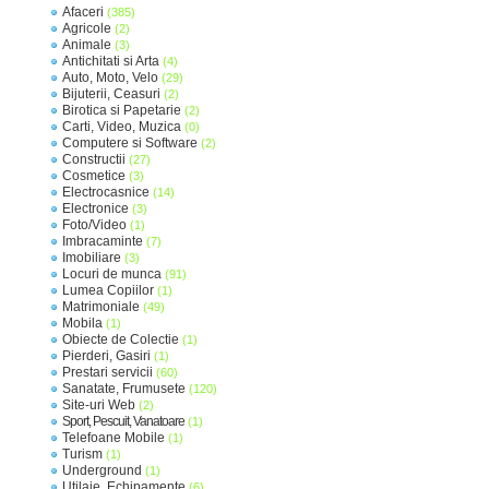
Afaceri
(385)
Agricole
(2)
Animale
(3)
Antichitati si Arta
(4)
Auto, Moto, Velo
(29)
Bijuterii, Ceasuri
(2)
Birotica si Papetarie
(2)
Carti, Video, Muzica
(0)
Computere si Software
(2)
Constructii
(27)
Cosmetice
(3)
Electrocasnice
(14)
Electronice
(3)
Foto/Video
(1)
Imbracaminte
(7)
Imobiliare
(3)
Locuri de munca
(91)
Lumea Copiilor
(1)
Matrimoniale
(49)
Mobila
(1)
Obiecte de Colectie
(1)
Pierderi, Gasiri
(1)
Prestari servicii
(60)
Sanatate, Frumusete
(120)
Site-uri Web
(2)
Sport, Pescuit, Vanatoare
(1)
Telefoane Mobile
(1)
Turism
(1)
Underground
(1)
Utilaje, Echipamente
(6)