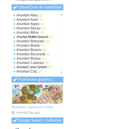
Orase/Zone de valabilitate
Anunturi Alba
(2)
Anunturi Arad
(3)
Anunturi Arges
(2)
Anunturi Bacau
(2)
Anunturi Bihor
(2)
Anunturi Bistrita-Nasaud
(2)
Anunturi Botosani
(3)
Anunturi Braila
(2)
Anunturi Brasov
(2)
Anunturi Bucuresti
(2)
Anunturi Buzau
(2)
Anunturi Calarasi
(2)
Anunturi Caras-Severin
(2)
Anunturi Cluj
(2)
Anunturi Constanta
(2)
Promovare gratuita 1
Anunturi Covasna
(2)
Anunturi Dambovita
(2)
Anunturi Dolj
(2)
Anunturi Galati
(2)
Anunturi Giurgiu
(2)
Anunturi Gorj
(2)
Anunturi Harghita
(2)
Finantare rapida prin credi
Anunturi Hunedoara
(2)
Anuntul tau aici
Anunturi Ialomita
(2)
Anunturi Iasi
(2)
Google Search / AdSense
Anunturi Ilfov
(2)
Anunturi Maramures
(2)