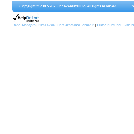
Copyright © 2007-2026 IndexAnunturi.ro, All rights reserved.
Of
Bone, Menajere
|
Bilete avion
|
Lista directoare
|
Anunturi
|
Filmari Nunti Iasi
|
Ghid n