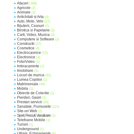
Afaceri
(396)
Agricole
(2)
Animale
(3)
Antichitati si Arta
(4)
Auto, Moto, Velo
(27)
Bijuterii, Ceasuri
(2)
Birotica si Papetarie
(2)
Carti, Video, Muzica
(0)
Computere si Software
(2)
Constructii
(27)
Cosmetice
(4)
Electrocasnice
(13)
Electronice
(3)
Foto/Video
(1)
Imbracaminte
(7)
Imobiliare
(3)
Locuri de munca
(91)
Lumea Copiilor
(1)
Matrimoniale
(49)
Mobila
(1)
Obiecte de Colectie
(1)
Pierderi, Gasiri
(1)
Prestari servicii
(59)
Sanatate, Frumusete
(121)
Site-uri Web
(2)
Sport, Pescuit, Vanatoare
(1)
Telefoane Mobile
(1)
Turism
(1)
Underground
(1)
Utilaje, Echipamente
(6)