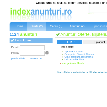
Cookie-urile
ne ajuta sa oferim serviciile noastre. Prin 
Home
Oferte (2)
Cereri (0)
Anunturi noi
Sponsoriza
1124
anunturi
Anunturi Oferte, Bijuterii
Contul meu
FILTRE :
Tip anunt
Filtre setate:
E-mail:
Tip anunt: Oferte
Parola:
Categorie: Bijuterii, Ceasuri
Oras: Harghita (si National)
parola uitata
|
creare cont
Utilizator din: Ilfov
sterge toate filtrele
Rezultatul cautarii dupa filtrele selecta