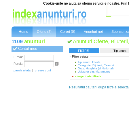
Cookie-urile
ne ajuta sa oferim serviciile noastre. Prin 
Home
Oferte (2)
Cereri (0)
Anunturi noi
Sponsoriza
1109
anunturi
Anunturi Oferte, Bijuteri
Contul meu
FILTRE :
Tip anunt
Filtre setate:
E-mail:
Tip anunt: Oferte
Parola:
Categorie: Bijuterii, Ceasuri
Oras: Harghita (si National)
parola uitata
|
creare cont
Utilizator din: Maramures
sterge toate filtrele
Rezultatul cautarii dupa filtrele selecta