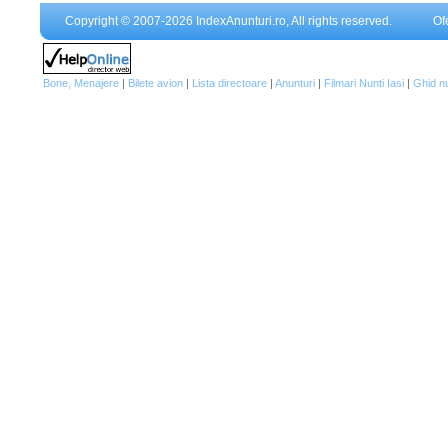
Copyright © 2007-2026 IndexAnunturi.ro, All rights reserved.
Of
Bone, Menajere
|
Bilete avion
|
Lista directoare
|
Anunturi
|
Filmari Nunti Iasi
|
Ghid n