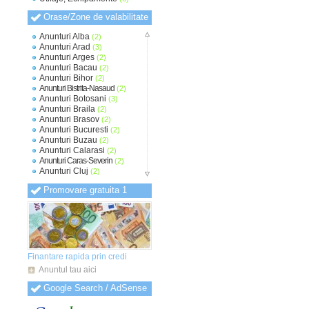
Orase/Zone de valabilitate
Anunturi Alba
(2)
Anunturi Arad
(3)
Anunturi Arges
(2)
Anunturi Bacau
(2)
Anunturi Bihor
(2)
Anunturi Bistrita-Nasaud
(2)
Anunturi Botosani
(3)
Anunturi Braila
(2)
Anunturi Brasov
(2)
Anunturi Bucuresti
(2)
Anunturi Buzau
(2)
Anunturi Calarasi
(2)
Anunturi Caras-Severin
(2)
Anunturi Cluj
(2)
Anunturi Constanta
(2)
Promovare gratuita 1
Anunturi Covasna
(2)
Anunturi Dambovita
(2)
Anunturi Dolj
(2)
Anunturi Galati
(2)
Anunturi Giurgiu
(2)
Anunturi Gorj
(2)
Anunturi Harghita
(2)
Finantare rapida prin credi
Anunturi Hunedoara
(2)
Anuntul tau aici
Anunturi Ialomita
(2)
Anunturi Iasi
(2)
Google Search / AdSense
Anunturi Ilfov
(2)
Anunturi Maramures
(2)