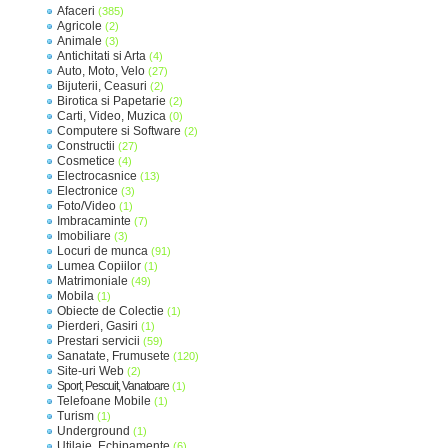
Afaceri
(385)
Agricole
(2)
Animale
(3)
Antichitati si Arta
(4)
Auto, Moto, Velo
(27)
Bijuterii, Ceasuri
(2)
Birotica si Papetarie
(2)
Carti, Video, Muzica
(0)
Computere si Software
(2)
Constructii
(27)
Cosmetice
(4)
Electrocasnice
(13)
Electronice
(3)
Foto/Video
(1)
Imbracaminte
(7)
Imobiliare
(3)
Locuri de munca
(91)
Lumea Copiilor
(1)
Matrimoniale
(49)
Mobila
(1)
Obiecte de Colectie
(1)
Pierderi, Gasiri
(1)
Prestari servicii
(59)
Sanatate, Frumusete
(120)
Site-uri Web
(2)
Sport, Pescuit, Vanatoare
(1)
Telefoane Mobile
(1)
Turism
(1)
Underground
(1)
Utilaje, Echipamente
(6)