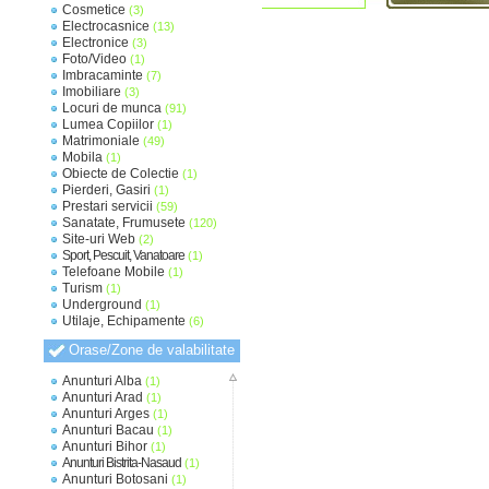
Cosmetice
(3)
Electrocasnice
(13)
Electronice
(3)
Foto/Video
(1)
Imbracaminte
(7)
Imobiliare
(3)
Locuri de munca
(91)
Lumea Copiilor
(1)
Matrimoniale
(49)
Mobila
(1)
Obiecte de Colectie
(1)
Pierderi, Gasiri
(1)
Prestari servicii
(59)
Sanatate, Frumusete
(120)
Site-uri Web
(2)
Sport, Pescuit, Vanatoare
(1)
Telefoane Mobile
(1)
Turism
(1)
Underground
(1)
Utilaje, Echipamente
(6)
Orase/Zone de valabilitate
Anunturi Alba
(1)
Anunturi Arad
(1)
Anunturi Arges
(1)
Anunturi Bacau
(1)
Anunturi Bihor
(1)
Anunturi Bistrita-Nasaud
(1)
Anunturi Botosani
(1)