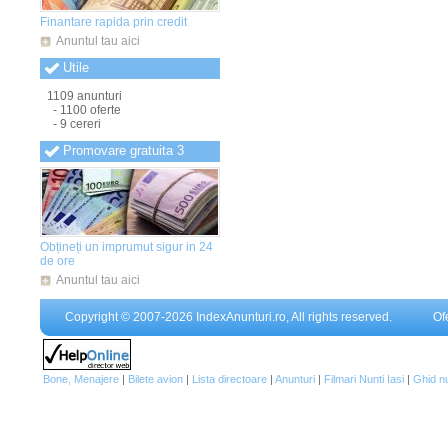
Anunturi Teleorman
(1)
Finantare rapida prin credit
Anunturi Timis
(1)
Anunturi Tulcea
(1)
Anuntul tau aici
Anunturi Valcea
(1)
Utile
Anunturi Vaslui
(1)
Anunturi Vrancea
(1)
1109 anunturi
- 1100 oferte
- 9 cereri
Promovare gratuita 3
Obțineți un imprumut sigur in 24
de ore
Anuntul tau aici
Copyright © 2007-2026 IndexAnunturi.ro, All rights reserved.
Of
Bone, Menajere
|
Bilete avion
|
Lista directoare
|
Anunturi
|
Filmari Nunti Iasi
|
Ghid n