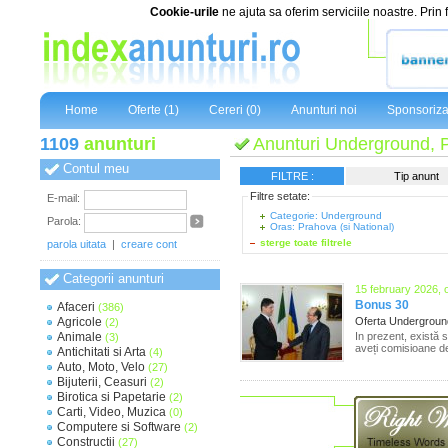
Cookie-urile
ne ajuta sa oferim serviciile noastre. Prin 
Home
Oferte (1)
Cereri (0)
Anunturi noi
Sponsoriza
1109
anunturi
Anunturi Underground, P
Contul meu
FILTRE :
Tip anunt
Filtre setate:
E-mail:
Categorie: Underground
Parola:
Oras: Prahova (si National)
sterge toate filtrele
parola uitata
|
creare cont
Categorii anunturi
15 february 2026, 
Bonus 30
Afaceri
(386)
Agricole
Oferta Undergrou
(2)
Animale
In prezent, există 
(3)
aveți comisioane de
Antichitati si Arta
(4)
Auto, Moto, Velo
(27)
Bijuterii, Ceasuri
(2)
Birotica si Papetarie
(2)
Carti, Video, Muzica
(0)
Computere si Software
(2)
Constructii
(27)