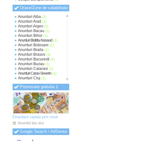
Orase/Zone de valabilitate
Anunturi Alba
(2)
Anunturi Arad
(1)
Anunturi Arges
(1)
Anunturi Bacau
(1)
Anunturi Bihor
(1)
Anunturi Bistrita-Nasaud
(1)
Anunturi Botosani
(1)
Anunturi Braila
(1)
Anunturi Brasov
(1)
Anunturi Bucuresti
(1)
Anunturi Buzau
(1)
Anunturi Calarasi
(1)
Anunturi Caras-Severin
(1)
Anunturi Cluj
(1)
Anunturi Constanta
(1)
Promovare gratuita 1
Anunturi Covasna
(1)
Anunturi Dambovita
(1)
Anunturi Dolj
(1)
Anunturi Galati
(1)
Anunturi Giurgiu
(1)
Anunturi Gorj
(1)
Anunturi Harghita
(1)
Finantare rapida prin credi
Anunturi Hunedoara
(1)
Anuntul tau aici
Anunturi Ialomita
(1)
Anunturi Iasi
(1)
Google Search / AdSense
Anunturi Ilfov
(1)
Anunturi Maramures
(1)