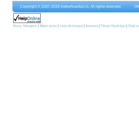
Copyright © 2007-2026 IndexAnunturi.ro, All rights reserved.
Of
Bone, Menajere
|
Bilete avion
|
Lista directoare
|
Anunturi
|
Filmari Nunti Iasi
|
Ghid n