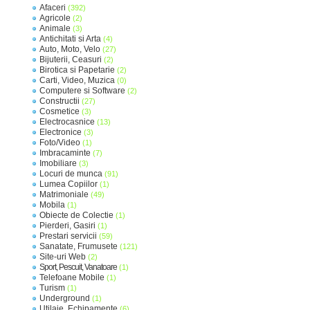
Afaceri
(392)
Agricole
(2)
Animale
(3)
Antichitati si Arta
(4)
Auto, Moto, Velo
(27)
Bijuterii, Ceasuri
(2)
Birotica si Papetarie
(2)
Carti, Video, Muzica
(0)
Computere si Software
(2)
Constructii
(27)
Cosmetice
(3)
Electrocasnice
(13)
Electronice
(3)
Foto/Video
(1)
Imbracaminte
(7)
Imobiliare
(3)
Locuri de munca
(91)
Lumea Copiilor
(1)
Matrimoniale
(49)
Mobila
(1)
Obiecte de Colectie
(1)
Pierderi, Gasiri
(1)
Prestari servicii
(59)
Sanatate, Frumusete
(121)
Site-uri Web
(2)
Sport, Pescuit, Vanatoare
(1)
Telefoane Mobile
(1)
Turism
(1)
Underground
(1)
Utilaje, Echipamente
(6)