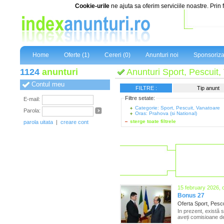
Cookie-urile
ne ajuta sa oferim serviciile noastre. Prin 
Home
Oferte (1)
Cereri (0)
Anunturi noi
Sponsoriza
1124
anunturi
Anunturi Sport, Pescuit,
Contul meu
FILTRE :
Tip anunt
Filtre setate:
E-mail:
Categorie: Sport, Pescuit, Vanatoare
Parola:
Oras: Prahova (si National)
sterge toate filtrele
parola uitata
|
creare cont
15 february 2026, 
Bonus 27
Oferta Sport, Pesc
In prezent, există 
aveți comisioane de