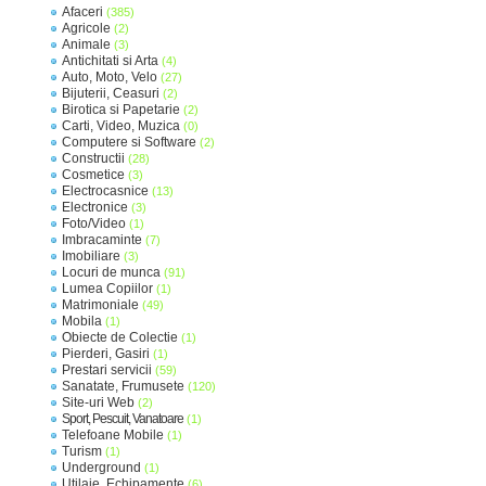
Afaceri
(385)
Agricole
(2)
Animale
(3)
Antichitati si Arta
(4)
Auto, Moto, Velo
(27)
Bijuterii, Ceasuri
(2)
Birotica si Papetarie
(2)
Carti, Video, Muzica
(0)
Computere si Software
(2)
Constructii
(28)
Cosmetice
(3)
Electrocasnice
(13)
Electronice
(3)
Foto/Video
(1)
Imbracaminte
(7)
Imobiliare
(3)
Locuri de munca
(91)
Lumea Copiilor
(1)
Matrimoniale
(49)
Mobila
(1)
Obiecte de Colectie
(1)
Pierderi, Gasiri
(1)
Prestari servicii
(59)
Sanatate, Frumusete
(120)
Site-uri Web
(2)
Sport, Pescuit, Vanatoare
(1)
Telefoane Mobile
(1)
Turism
(1)
Underground
(1)
Utilaje, Echipamente
(6)