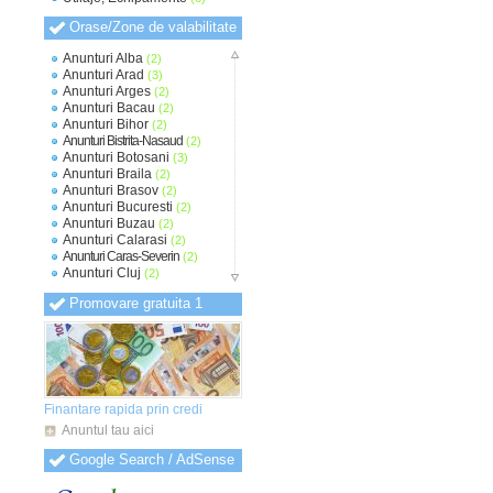
Orase/Zone de valabilitate
Anunturi Alba
(2)
Anunturi Arad
(3)
Anunturi Arges
(2)
Anunturi Bacau
(2)
Anunturi Bihor
(2)
Anunturi Bistrita-Nasaud
(2)
Anunturi Botosani
(3)
Anunturi Braila
(2)
Anunturi Brasov
(2)
Anunturi Bucuresti
(2)
Anunturi Buzau
(2)
Anunturi Calarasi
(2)
Anunturi Caras-Severin
(2)
Anunturi Cluj
(2)
Anunturi Constanta
(2)
Promovare gratuita 1
Anunturi Covasna
(2)
Anunturi Dambovita
(2)
Anunturi Dolj
(2)
Anunturi Galati
(2)
Anunturi Giurgiu
(2)
Anunturi Gorj
(2)
Anunturi Harghita
(2)
Finantare rapida prin credi
Anunturi Hunedoara
(2)
Anuntul tau aici
Anunturi Ialomita
(2)
Anunturi Iasi
(2)
Google Search / AdSense
Anunturi Ilfov
(2)
Anunturi Maramures
(2)