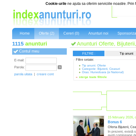
Cookie-urile
ne ajuta sa oferim serviciile noastre. Prin 
Home
Oferte (2)
Cereri (0)
Anunturi noi
Sponsoriza
1115
anunturi
Anunturi Oferte, Bijuteri
Contul meu
FILTRE :
Tip anunt
Filtre setate:
E-mail:
Tip anunt: Oferte
Parola:
Categorie: Bijuterii, Ceasuri
Oras: Hunedoara (si National)
parola uitata
|
creare cont
sterge toate filtrele
15 february 2026, 
Bonus 6
Oferta Bijuterii, Ce
In prezent, există 
aveți comisioane de