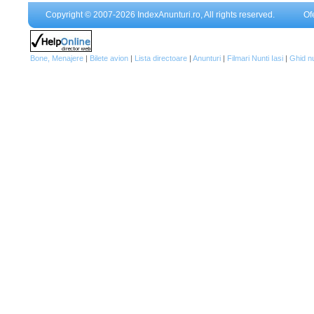
Copyright © 2007-2026 IndexAnunturi.ro, All rights reserved.
Of
Bone, Menajere
|
Bilete avion
|
Lista directoare
|
Anunturi
|
Filmari Nunti Iasi
|
Ghid n