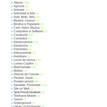
Afaceri
(398)
Agricole
(2)
Animale
(3)
Antichitati si Arta
(4)
Auto, Moto, Velo
(27)
Bijuterii, Ceasuri
(2)
Birotica si Papetarie
(2)
Carti, Video, Muzica
(0)
Computere si Software
(2)
Constructii
(29)
Cosmetice
(3)
Electrocasnice
(13)
Electronice
(3)
Foto/Video
(1)
Imbracaminte
(7)
Imobiliare
(3)
Locuri de munca
(91)
Lumea Copiilor
(1)
Matrimoniale
(50)
Mobila
(1)
Obiecte de Colectie
(1)
Pierderi, Gasiri
(1)
Prestari servicii
(60)
Sanatate, Frumusete
(121)
Site-uri Web
(2)
Sport, Pescuit, Vanatoare
(3)
Telefoane Mobile
(1)
Turism
(1)
Underground
(1)
Utilaje, Echipamente
(6)