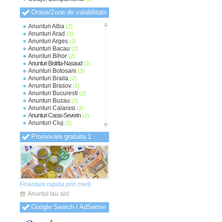
Orase/Zone de valabilitate
Anunturi Alba
(2)
Anunturi Arad
(3)
Anunturi Arges
(2)
Anunturi Bacau
(2)
Anunturi Bihor
(2)
Anunturi Bistrita-Nasaud
(2)
Anunturi Botosani
(3)
Anunturi Braila
(2)
Anunturi Brasov
(2)
Anunturi Bucuresti
(2)
Anunturi Buzau
(2)
Anunturi Calarasi
(2)
Anunturi Caras-Severin
(2)
Anunturi Cluj
(2)
Anunturi Constanta
(2)
Promovare gratuita 1
Anunturi Covasna
(2)
Anunturi Dambovita
(2)
Anunturi Dolj
(2)
Anunturi Galati
(2)
Anunturi Giurgiu
(2)
Anunturi Gorj
(2)
Anunturi Harghita
(2)
Finantare rapida prin credi
Anunturi Hunedoara
(2)
Anuntul tau aici
Anunturi Ialomita
(2)
Anunturi Iasi
(2)
Google Search / AdSense
Anunturi Ilfov
(2)
Anunturi Maramures
(2)