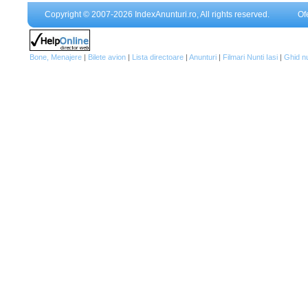
Copyright © 2007-2026 IndexAnunturi.ro, All rights reserved.
Of
Bone, Menajere
|
Bilete avion
|
Lista directoare
|
Anunturi
|
Filmari Nunti Iasi
|
Ghid n