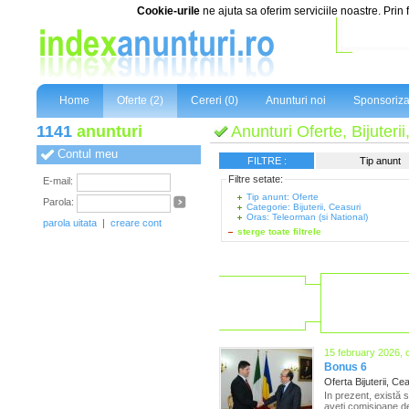
Cookie-urile
ne ajuta sa oferim serviciile noastre. Prin 
Home
Oferte (2)
Cereri (0)
Anunturi noi
Sponsoriza
1141
anunturi
Anunturi Oferte, Bijuteri
Contul meu
FILTRE :
Tip anunt
Filtre setate:
E-mail:
Tip anunt: Oferte
Parola:
Categorie: Bijuterii, Ceasuri
Oras: Teleorman (si National)
parola uitata
|
creare cont
sterge toate filtrele
15 february 2026, 
Bonus 6
Oferta Bijuterii, Ce
In prezent, există 
aveți comisioane de