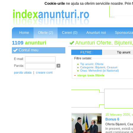
Cookie-urile
ne ajuta sa oferim serviciile noastre. Prin 
Home
Oferte (2)
Cereri (0)
Anunturi noi
Sponsoriza
1109
anunturi
Anunturi Oferte, Bijuteri
Contul meu
FILTRE :
Tip anunt
Filtre setate:
E-mail:
Tip anunt: Oferte
Parola:
Categorie: Bijuterii, Ceasuri
Oras: Mehedinti (si National)
parola uitata
|
creare cont
sterge toate filtrele
15 february 2026, 
Bonus 6
Oferta Bijuterii, Ce
In prezent, există 
aveți comisioane de