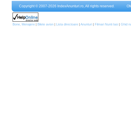
Copyright © 2007-2026 IndexAnunturi.ro, All rights reserved.
Of
Bone, Menajere
|
Bilete avion
|
Lista directoare
|
Anunturi
|
Filmari Nunti Iasi
|
Ghid n