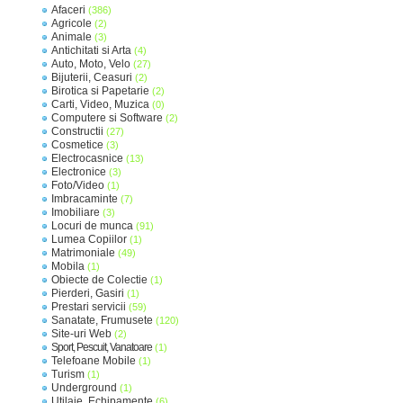
Afaceri
(386)
Agricole
(2)
Animale
(3)
Antichitati si Arta
(4)
Auto, Moto, Velo
(27)
Bijuterii, Ceasuri
(2)
Birotica si Papetarie
(2)
Carti, Video, Muzica
(0)
Computere si Software
(2)
Constructii
(27)
Cosmetice
(3)
Electrocasnice
(13)
Electronice
(3)
Foto/Video
(1)
Imbracaminte
(7)
Imobiliare
(3)
Locuri de munca
(91)
Lumea Copiilor
(1)
Matrimoniale
(49)
Mobila
(1)
Obiecte de Colectie
(1)
Pierderi, Gasiri
(1)
Prestari servicii
(59)
Sanatate, Frumusete
(120)
Site-uri Web
(2)
Sport, Pescuit, Vanatoare
(1)
Telefoane Mobile
(1)
Turism
(1)
Underground
(1)
Utilaje, Echipamente
(6)