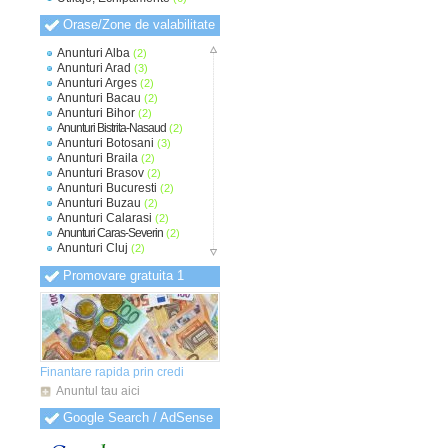
Orase/Zone de valabilitate
Anunturi Alba
(2)
Anunturi Arad
(3)
Anunturi Arges
(2)
Anunturi Bacau
(2)
Anunturi Bihor
(2)
Anunturi Bistrita-Nasaud
(2)
Anunturi Botosani
(3)
Anunturi Braila
(2)
Anunturi Brasov
(2)
Anunturi Bucuresti
(2)
Anunturi Buzau
(2)
Anunturi Calarasi
(2)
Anunturi Caras-Severin
(2)
Anunturi Cluj
(2)
Anunturi Constanta
(2)
Promovare gratuita 1
Anunturi Covasna
(2)
Anunturi Dambovita
(2)
Anunturi Dolj
(2)
Anunturi Galati
(2)
Anunturi Giurgiu
(2)
Anunturi Gorj
(2)
Anunturi Harghita
(2)
Finantare rapida prin credi
Anunturi Hunedoara
(2)
Anuntul tau aici
Anunturi Ialomita
(2)
Anunturi Iasi
(2)
Google Search / AdSense
Anunturi Ilfov
(2)
Anunturi Maramures
(2)