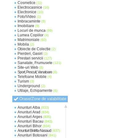
Cosmetice
(11)
Electrocasnice
(16)
Electronice
(10)
Foto/Video
(1)
Imbracaminte
(8)
Imobiliare
(9)
Locuri de munca
(99)
Lumea Copiilor
(4)
Matrimoniale
(60)
Mobila
(2)
Obiecte de Colectie
(2)
Pierderi, Gasiri
(3)
Prestari servicii
(127)
Sanatate, Frumusete
(121)
Site-uri Web
(8)
Sport, Pescuit, Vanatoare
(6)
Telefoane Mobile
(4)
Turism
(3)
Underground
(2)
Utilaje, Echipamente
(6)
Orase/Zone de valabilitate
Anunturi Alba
(833)
Anunturi Arad
(834)
Anunturi Arges
(835)
Anunturi Bacau
(843)
Anunturi Bihor
(834)
Anunturi Bistrita-Nasaud
(837)
Anunturi Botosani
(841)