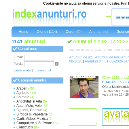
Cookie-urile
ne ajuta sa oferim serviciile noastre. Prin 
Home
Oferte (1114)
Cereri (9)
Anunturi noi
Sponsor
1141
anunturi
Anunturi din 03-07-2026
Contul meu
Anunturi din 03-07-2026 - Oferte, Cereri, Vanza
E-mail:
Anunturi de azi
|
Anunturi de ieri
|
Anun
08-2026
|
Anunturi din 01-08-2026
|
An
Parola:
parola uitata
|
creare cont
03 july 2026, ora 1
Categorii anunturi
E +40768358807 C
Oferta Matrimonial
Afaceri
(451)
+40768358807 Caut f
Agricole
(14)
varsta intre 18 - 28
Animale
(4)
Antichitati si Arta
(5)
Auto, Moto, Velo
(38)
Bijuterii, Ceasuri
(4)
Birotica si Papetarie
(3)
Carti, Video, Muzica
(1)
Computere si Software
(12)
Constructii
(89)