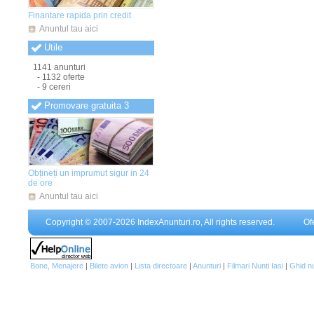
Anunturi Teleorman
(838)
Finantare rapida prin credit
Anunturi Timis
(841)
Anunturi Tulcea
(834)
Anuntul tau aici
Anunturi Valcea
(833)
Utile
Anunturi Vaslui
(836)
Anunturi Vrancea
(835)
1141 anunturi
- 1132 oferte
- 9 cereri
Promovare gratuita 3
Obțineți un imprumut sigur in 24
de ore
Anuntul tau aici
Copyright © 2007-2026 IndexAnunturi.ro, All rights reserved.
Of
Bone, Menajere
|
Bilete avion
|
Lista directoare
|
Anunturi
|
Filmari Nunti Iasi
|
Ghid n