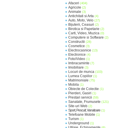
Afaceri
(404)
Agricole
(2)
Animale
(3)
Antichitati si Arta
(4)
Auto, Moto, Velo
(27)
Bijuterii, Ceasuri
(2)
Birotica si Papetarie
(2)
Carti, Video, Muzica
(0)
Computere si Software
(2)
Constructii
(28)
Cosmetice
(3)
Electrocasnice
(13)
Electronice
(4)
Foto/Video
(1)
Imbracaminte
(7)
Imobiliare
(3)
Locuri de munca
(103)
Lumea Copiilor
(1)
Matrimoniale
(75)
Mobila
(1)
Obiecte de Colectie
(1)
Pierderi, Gasiri
(1)
Prestari servicii
(59)
Sanatate, Frumusete
(121)
Site-uri Web
(2)
Sport, Pescuit, Vanatoare
(1)
Telefoane Mobile
(1)
Turism
(1)
Underground
(1)
Utilaje, Echipamente
(6)