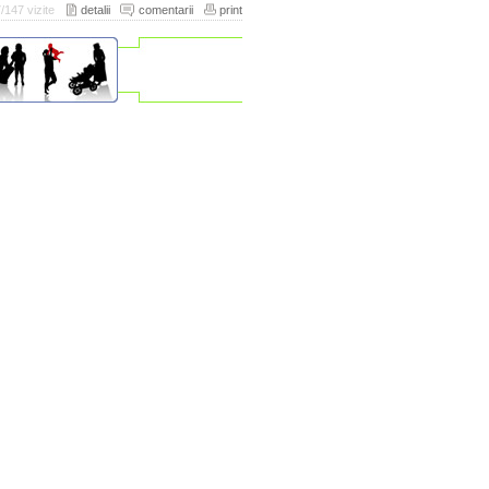
/147 vizite
detalii
comentarii
print