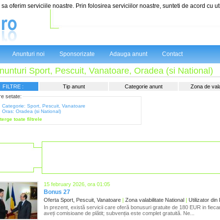
sa oferim serviciile noastre. Prin folosirea serviciilor noastre, sunteti de acord cu ut
Anunturi noi
Sponsorizate
Adauga anunt
Contact
nunturi Sport, Pescuit, Vanatoare, Oradea (si National)
FILTRE :
Tip anunt
Categorie anunt
Zona de valab
tre setate:
Categorie: Sport, Pescuit, Vanatoare
Oras: Oradea (si National)
terge toate filtrele
15 february 2026, ora 01:05
Bonus 27
Oferta Sport, Pescuit, Vanatoare
|
Zona valabilitate National
|
Utilizator din 
In prezent, există servicii care oferă bonusuri gratuite de 180 EUR in fieca
aveți comisioane de plătit; subvenția este complet gratuită. Ne...