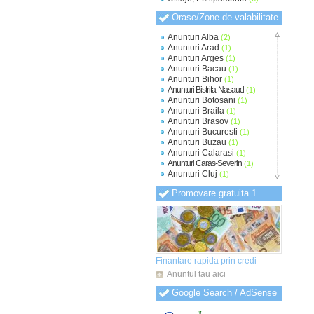
Orase/Zone de valabilitate
Anunturi Alba
(2)
Anunturi Arad
(1)
Anunturi Arges
(1)
Anunturi Bacau
(1)
Anunturi Bihor
(1)
Anunturi Bistrita-Nasaud
(1)
Anunturi Botosani
(1)
Anunturi Braila
(1)
Anunturi Brasov
(1)
Anunturi Bucuresti
(1)
Anunturi Buzau
(1)
Anunturi Calarasi
(1)
Anunturi Caras-Severin
(1)
Anunturi Cluj
(1)
Anunturi Constanta
(1)
Promovare gratuita 1
Anunturi Covasna
(1)
Anunturi Dambovita
(1)
Anunturi Dolj
(1)
Anunturi Galati
(1)
Anunturi Giurgiu
(1)
Anunturi Gorj
(1)
Anunturi Harghita
(1)
Finantare rapida prin credi
Anunturi Hunedoara
(1)
Anuntul tau aici
Anunturi Ialomita
(1)
Anunturi Iasi
(1)
Google Search / AdSense
Anunturi Ilfov
(1)
Anunturi Maramures
(1)