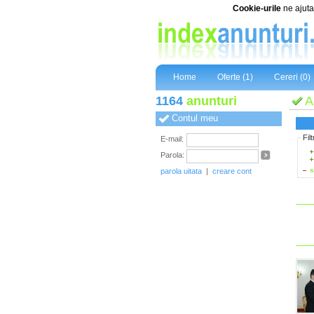
Cookie-urile
ne ajuta 
Home
Oferte (1)
Cereri (0)
1164
anunturi
A
Contul meu
Fil
E-mail:
Parola:
s
parola uitata
|
creare cont