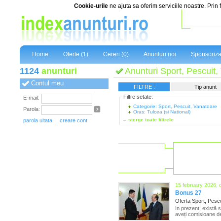
Cookie-urile
ne ajuta sa oferim serviciile noastre. Prin 
Home
Oferte (1)
Cereri (0)
Anunturi noi
Sponsoriza
1124
anunturi
Anunturi Sport, Pescuit,
Contul meu
FILTRE :
Tip anunt
Filtre setate:
E-mail:
Categorie: Sport, Pescuit, Vanatoare
Parola:
Oras: Tulcea (si National)
sterge toate filtrele
parola uitata
|
creare cont
15 february 2026, 
Bonus 27
Oferta Sport, Pesc
In prezent, există 
aveți comisioane de