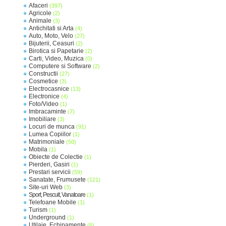
Afaceri
(397)
Agricole
(2)
Animale
(3)
Antichitati si Arta
(4)
Auto, Moto, Velo
(27)
Bijuterii, Ceasuri
(2)
Birotica si Papetarie
(2)
Carti, Video, Muzica
(0)
Computere si Software
(2)
Constructii
(27)
Cosmetice
(3)
Electrocasnice
(13)
Electronice
(4)
Foto/Video
(1)
Imbracaminte
(7)
Imobiliare
(3)
Locuri de munca
(91)
Lumea Copiilor
(1)
Matrimoniale
(50)
Mobila
(1)
Obiecte de Colectie
(1)
Pierderi, Gasiri
(1)
Prestari servicii
(59)
Sanatate, Frumusete
(121)
Site-uri Web
(3)
Sport, Pescuit, Vanatoare
(1)
Telefoane Mobile
(1)
Turism
(1)
Underground
(1)
Utilaje, Echipamente
(6)