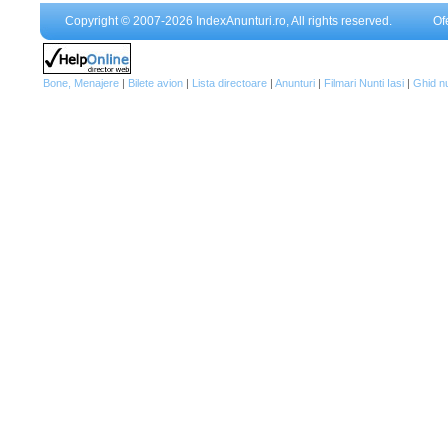
Copyright © 2007-2026 IndexAnunturi.ro, All rights reserved.
Of
Bone, Menajere
|
Bilete avion
|
Lista directoare
|
Anunturi
|
Filmari Nunti Iasi
|
Ghid n