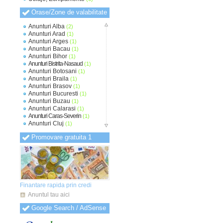
Orase/Zone de valabilitate
Anunturi Alba
(2)
Anunturi Arad
(1)
Anunturi Arges
(1)
Anunturi Bacau
(1)
Anunturi Bihor
(1)
Anunturi Bistrita-Nasaud
(1)
Anunturi Botosani
(1)
Anunturi Braila
(1)
Anunturi Brasov
(1)
Anunturi Bucuresti
(1)
Anunturi Buzau
(1)
Anunturi Calarasi
(1)
Anunturi Caras-Severin
(1)
Anunturi Cluj
(1)
Anunturi Constanta
(1)
Promovare gratuita 1
Anunturi Covasna
(1)
Anunturi Dambovita
(1)
Anunturi Dolj
(1)
Anunturi Galati
(1)
Anunturi Giurgiu
(1)
Anunturi Gorj
(1)
Anunturi Harghita
(1)
Finantare rapida prin credi
Anunturi Hunedoara
(1)
Anuntul tau aici
Anunturi Ialomita
(1)
Anunturi Iasi
(1)
Google Search / AdSense
Anunturi Ilfov
(1)
Anunturi Maramures
(1)